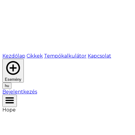
Kezdőlap
Cikkek
Tempókalkulátor
Kapcsolat
Esemény
hu
Bejelentkezés
Hope