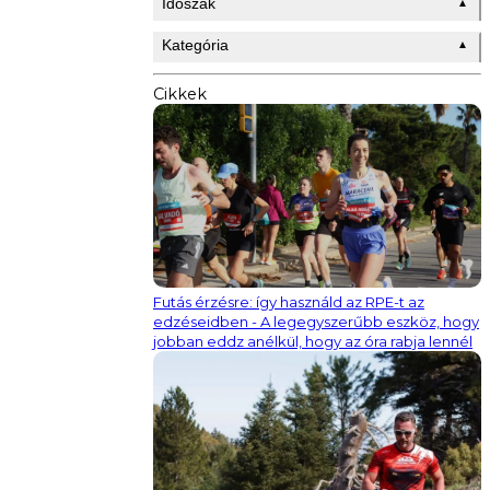
Időszak
▲
Kategória
▲
Cikkek
Futás érzésre: így használd az RPE-t az
edzéseidben - A legegyszerűbb eszköz, hogy
jobban eddz anélkül, hogy az óra rabja lennél