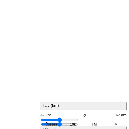
Táv (km)
42 km
-ig
42 km
Összes
10k
FM
M