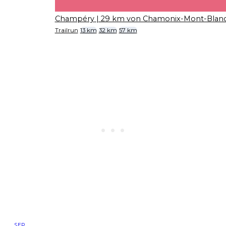
Champéry
| 29 km von Chamonix-Mont-Blan
Trailrun
13 km
32 km
57 km
SEP