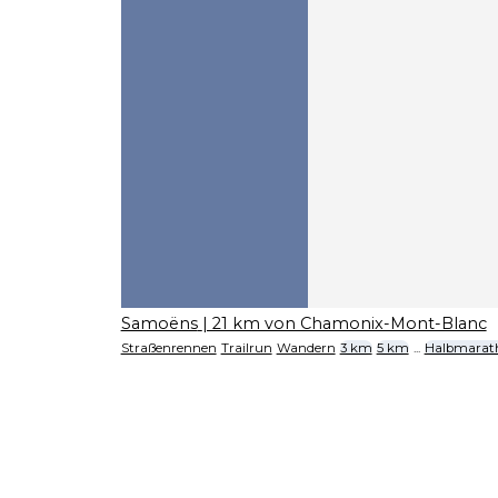
Samoëns
| 21 km von Chamonix-Mont-Blanc
Straßenrennen
Trailrun
Wandern
3 km
5 km
...
Halbmarat