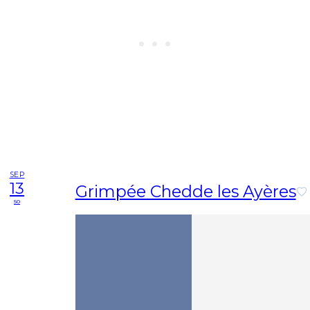
SEP
13
Grimpée Chedde les Ayères
so