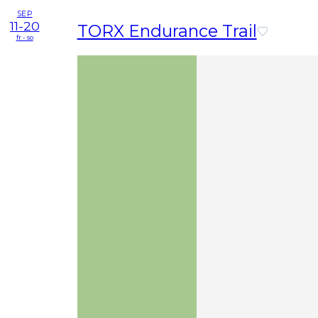
SEP
11-20
TORX Endurance Trail
fr - so