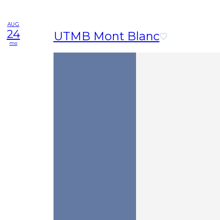
AUG
24
UTMB Mont Blanc
mo