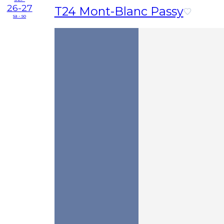
26-27
T24 Mont-Blanc Passy
sa - so