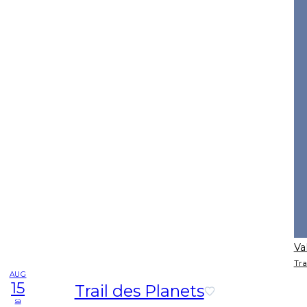
Va
Tra
AUG
15
Trail des Planets
sa