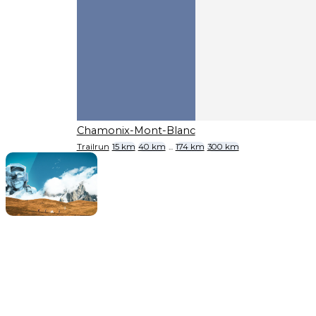
Chamonix-Mont-Blanc
Trailrun
15 km
40 km
...
174 km
300 km