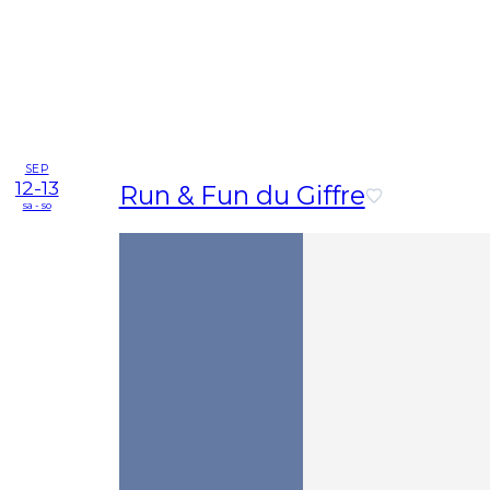
SEP
12-13
Run & Fun du Giffre
sa - so