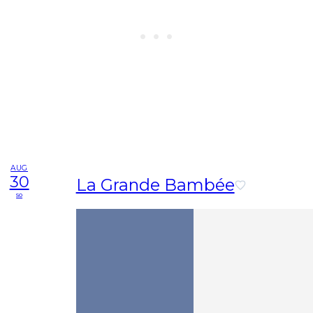
AUG
30
La Grande Bambée
so