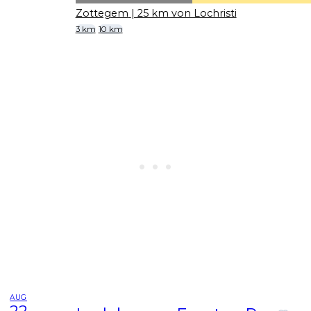
Zottegem
| 25 km von Lochristi
3 km
10 km
AUG