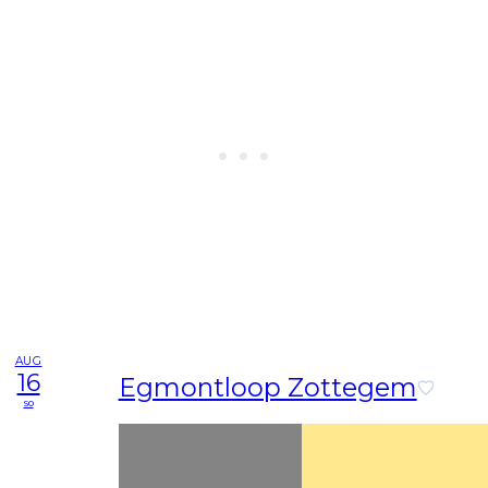
AUG
16
Egmontloop Zottegem
so