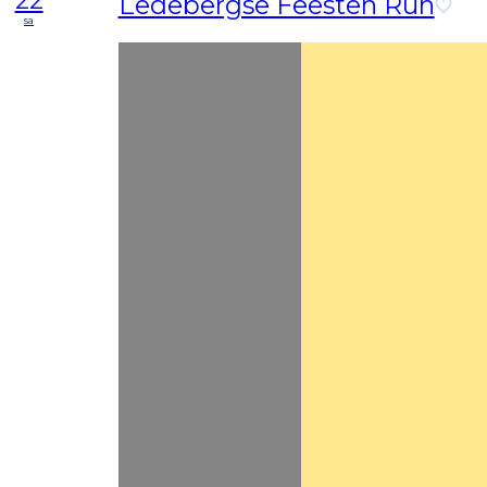
22
Ledebergse Feesten Run
sa