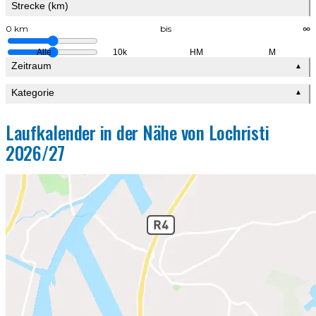
Strecke (km)
0 km
bis
∞
Alle
10k
HM
M
Zeitraum
▲
Kategorie
▲
Laufkalender in der Nähe von Lochristi
2026/27