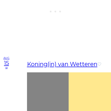
AUG
15
Koning(in) van Wetteren
sa