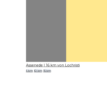
Assenede
| 16 km von Lochristi
5 km
10 km
15 km