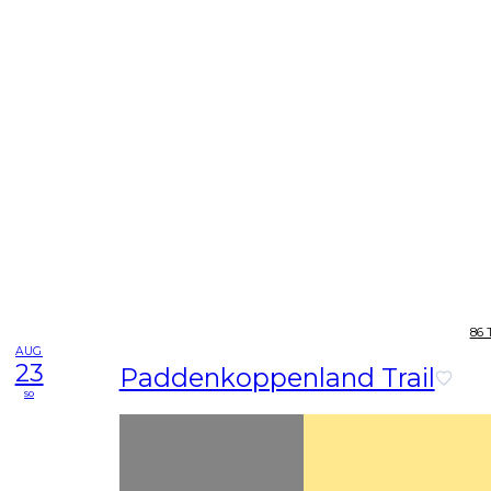
86 
AUG
23
Paddenkoppenland Trail
so