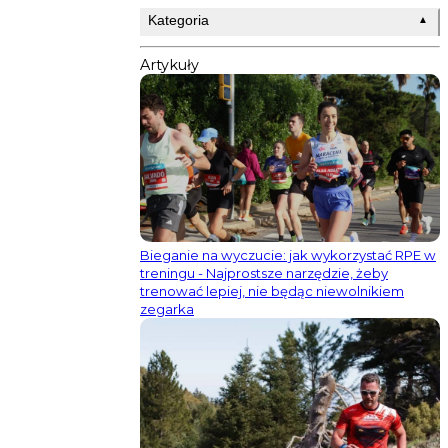
Kategoria
▲
Artykuły
Bieganie na wyczucie: jak wykorzystać RPE w
treningu - Najprostsze narzędzie, żeby
trenować lepiej, nie będąc niewolnikiem
zegarka