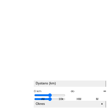
Dystans (km)
0 km
do
∞
All
10k
HM
M
Okres
▲