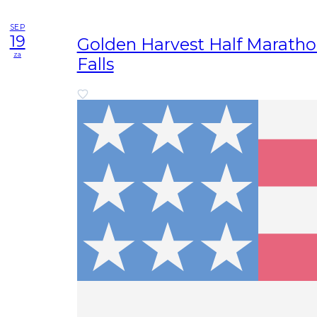
SEP
19
Golden Harvest Half Maratho
za
Falls