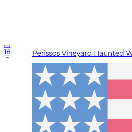
OKT
18
Perissos Vineyard Haunted 
zo