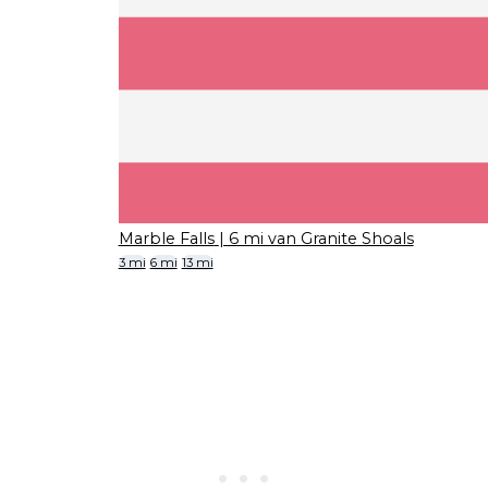
Marble Falls
| 6 mi van Granite Shoals
3 mi
6 mi
13 mi