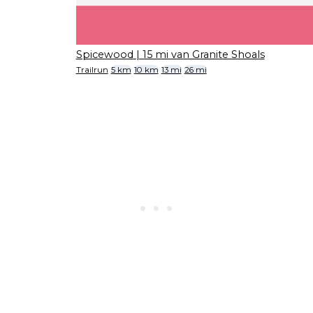
Spicewood
| 15 mi van Granite Shoals
Trailrun
5 km
10 km
13 mi
26 mi