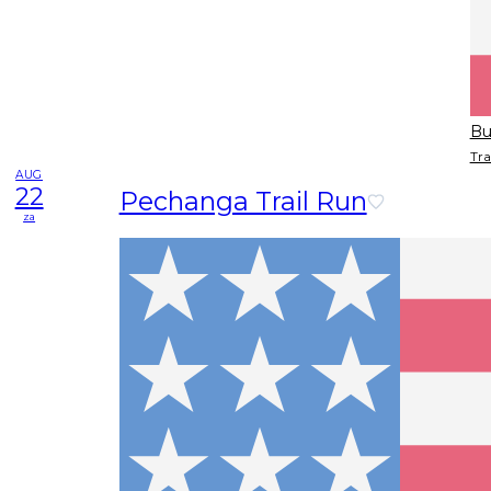
Bu
Tra
AUG
22
Pechanga Trail Run
za