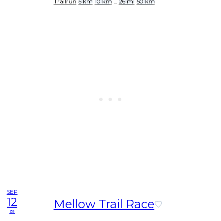
Trailrun
5 km
10 km
...
26 mi
50 km
SEP
12
Mellow Trail Race
za