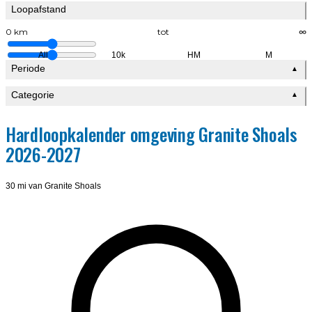
Loopafstand
0 km
tot
∞
All
10k
HM
M
Periode
▲
Categorie
▲
Hardloopkalender omgeving Granite Shoals
2026-2027
30 mi van Granite Shoals