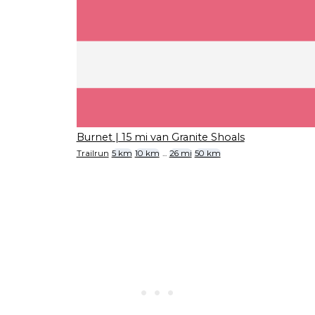
Burnet
| 15 mi van Granite Shoals
Trailrun
5 km
10 km
...
26 mi
50 km