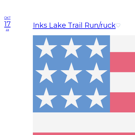
OKT
17
Inks Lake Trail Run/ruck
za