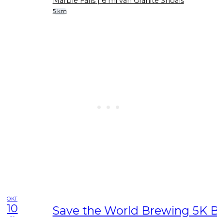
Marble Falls
| 6 mi van Granite Shoals
5 km
OKT
10
Save the World Brewing 5K 