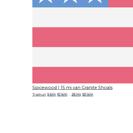
Spicewood
| 15 mi van Granite Shoals
Trailrun
5 km
10 km
...
26 mi
50 km