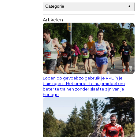
Categorie
▲
Artikelen
Lopen op gevoel: zo gebruik je RPE in je
trainingen - Het simpelste hulpmiddel om
beter te trainen zonder slaaf te zijn van je
horloge