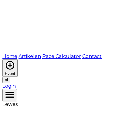
Home
Artikelen
Pace Calculator
Contact
Event
nl
Login
Lewes