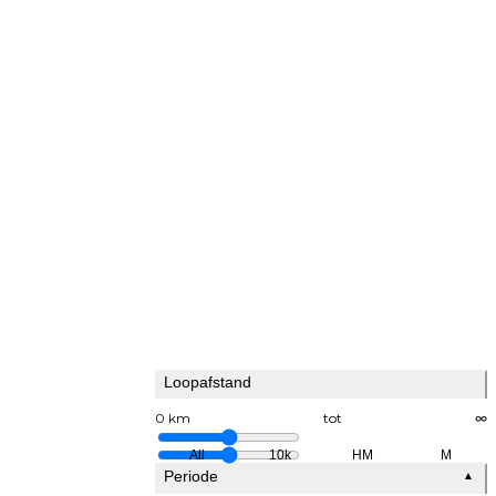
Loopafstand
0 km
tot
∞
All
10k
HM
M
Periode
▲