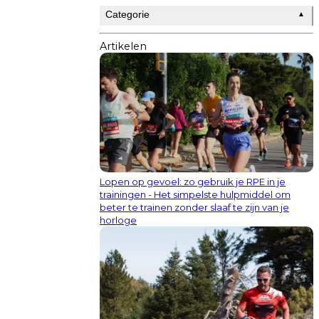
Categorie
▲
Artikelen
Lopen op gevoel: zo gebruik je RPE in je
trainingen - Het simpelste hulpmiddel om
beter te trainen zonder slaaf te zijn van je
horloge