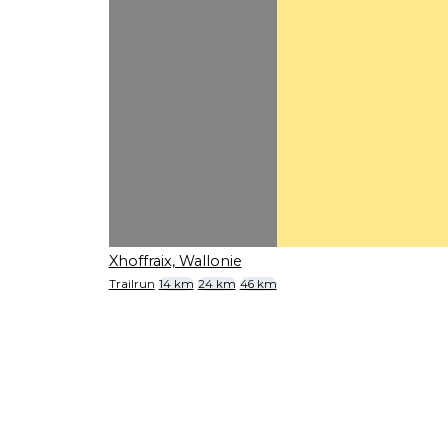
Xhoffraix, Wallonie
Trailrun
14 km
24 km
46 km