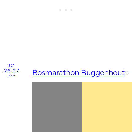
SEP
26-27
Bosmarathon Buggenhout
za - zo