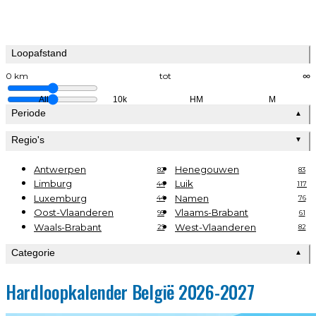
Loopafstand
0 km
tot
∞
All
10k
HM
M
Periode
▲
Regio's
▼
Antwerpen
Henegouwen
82
83
Limburg
Luik
44
117
Luxemburg
Namen
44
76
Oost-Vlaanderen
Vlaams-Brabant
95
61
Waals-Brabant
West-Vlaanderen
29
82
Categorie
▲
Hardloopkalender België 2026-2027