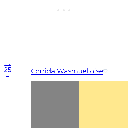
SEP
25
Corrida Wasmuelloise
vr