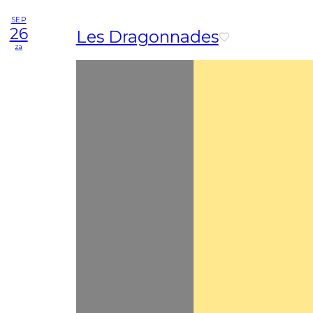
SEP
26
Les Dragonnades
za