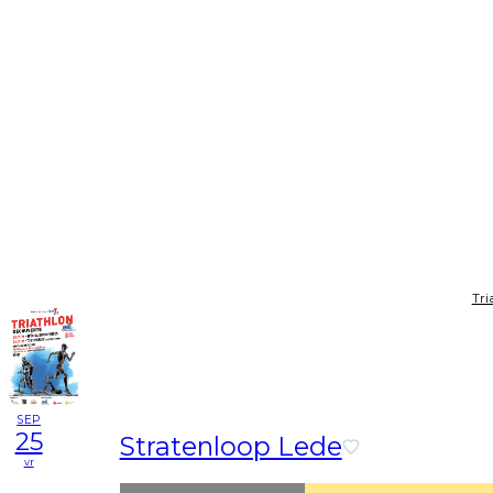
Tri
SEP
25
Stratenloop Lede
vr