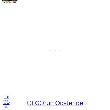
SEP
25
OLGOrun Oostende
vr