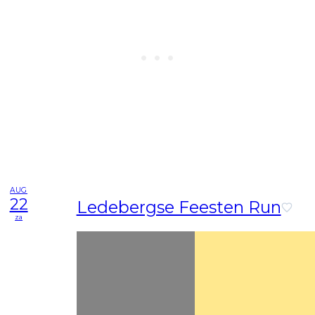
AUG
22
Ledebergse Feesten Run
za