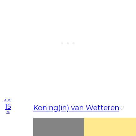
AUG
15
Koning(in) van Wetteren
za