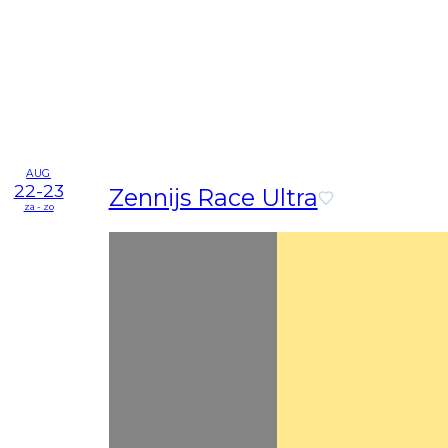
AUG
22-23
Zennijs Race Ultra
za - zo