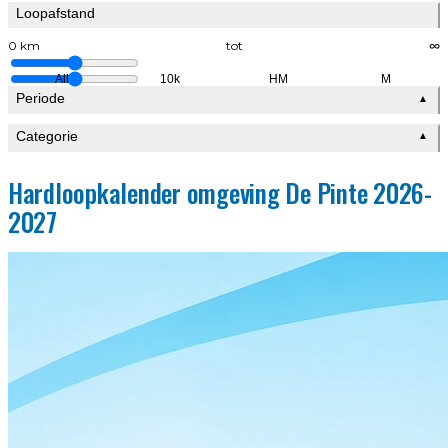
Loopafstand
0 km
tot
∞
All
10k
HM
M
Periode
▲
Categorie
▲
Hardloopkalender omgeving De Pinte 2026-
2027