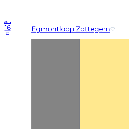
AUG
16
Egmontloop Zottegem
zo