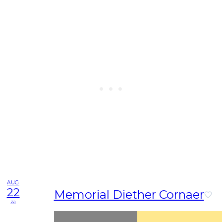
AUG
22
Memorial Diether Cornaer
za