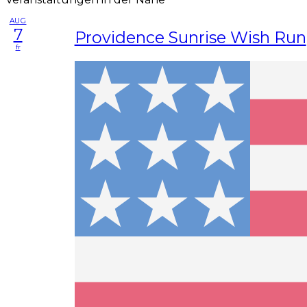
AUG
7
Providence Sunrise Wish Run
fr