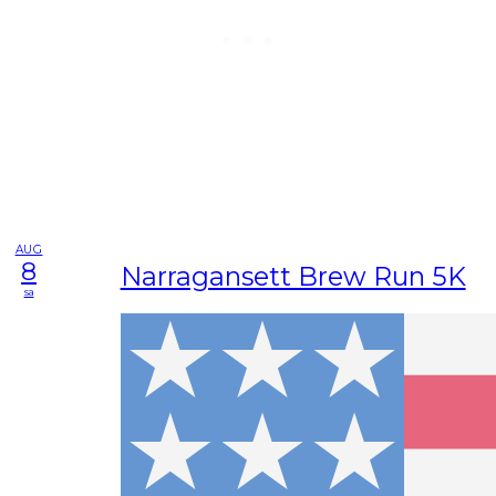
AUG
8
Narragansett Brew Run 5K
sa