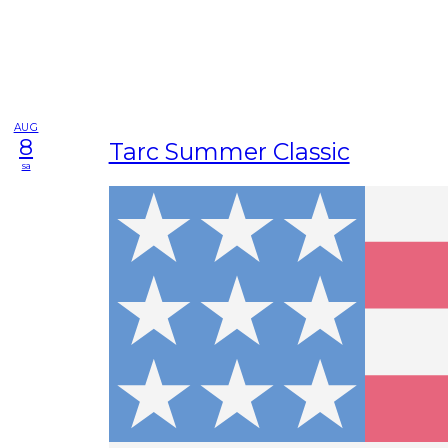
AUG
8
Tarc Summer Classic
sa