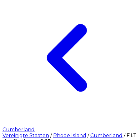
Cumberland
Vereinigte Staaten
/
Rhode Island
/
Cumberland
/
F.I.T.