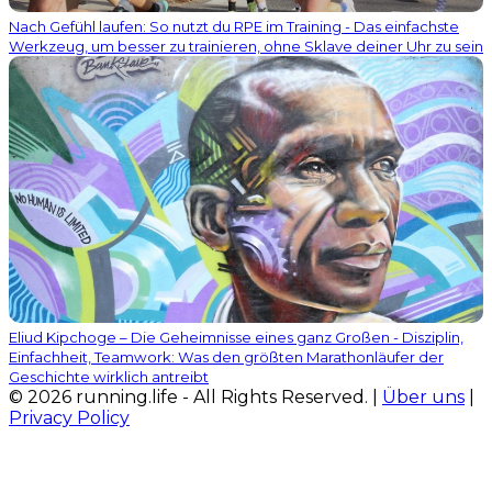
Nach Gefühl laufen: So nutzt du RPE im Training - Das einfachste
Werkzeug, um besser zu trainieren, ohne Sklave deiner Uhr zu sein
Eliud Kipchoge – Die Geheimnisse eines ganz Großen - Disziplin,
Einfachheit, Teamwork: Was den größten Marathonläufer der
Geschichte wirklich antreibt
© 2026 running.life - All Rights Reserved. |
Über uns
|
Privacy Policy