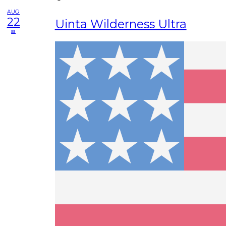
AUG
22
Uinta Wilderness Ultra
sa