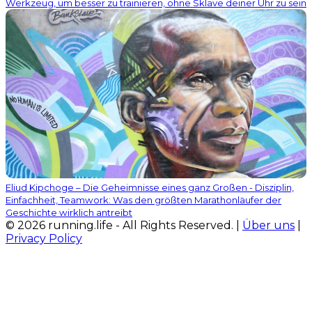
Werkzeug, um besser zu trainieren, ohne Sklave deiner Uhr zu sein
Eliud Kipchoge – Die Geheimnisse eines ganz Großen - Disziplin,
Einfachheit, Teamwork: Was den größten Marathonläufer der
Geschichte wirklich antreibt
© 2026 running.life - All Rights Reserved. |
Über uns
|
Privacy Policy