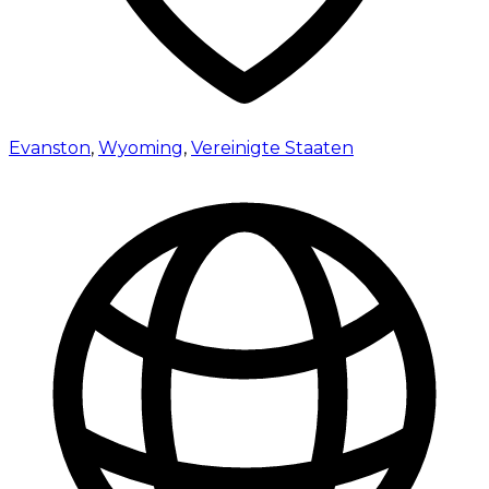
Evanston
,
Wyoming
,
Vereinigte Staaten