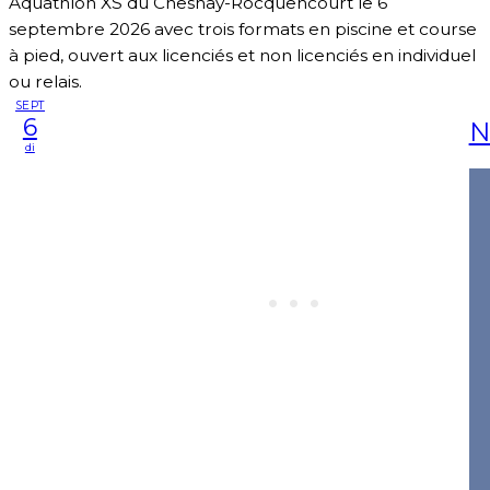
Aquathlon XS du Chesnay-Rocquencourt le 6
septembre 2026 avec trois formats en piscine et course
à pied, ouvert aux licenciés et non licenciés en individuel
ou relais.
SEPT
6
N
di