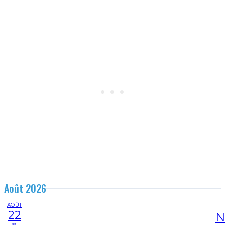
Août 2026
AOÛT
22
N
sa