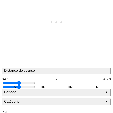
Distance de course
42 km
à
42 km
All
10k
HM
M
Période
▲
Catégorie
▲
Articles