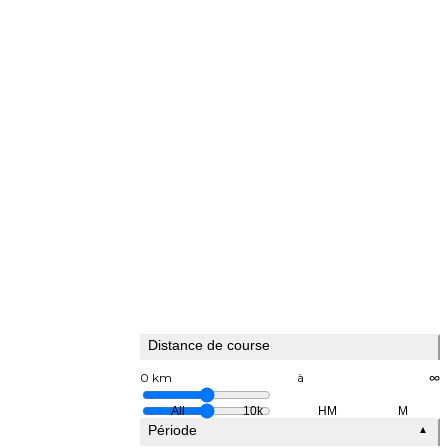
Distance de course
0 km
à
∞
All
10k
HM
M
Période
▲