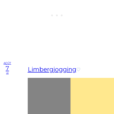
AOÛT
7
Limbergjogging
ve