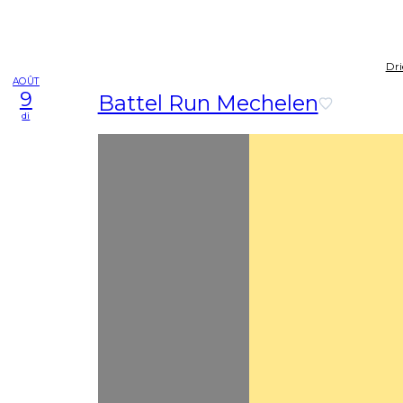
Dri
AOÛT
9
Battel Run Mechelen
di