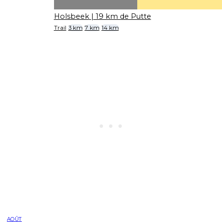
Holsbeek
| 19 km de Putte
Trail
3 km
7 km
14 km
AOÛT