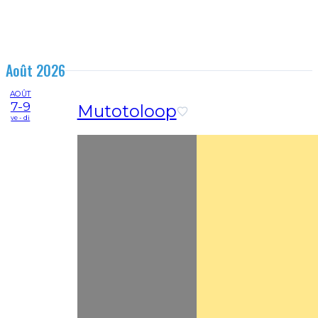
Août 2026
AOÛT
7-9
Mutotoloop
ve - di