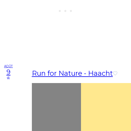
AOÛT
9
Run for Nature - Haacht
di