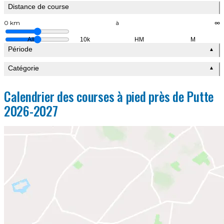
Distance de course
0 km
à
∞
All
10k
HM
M
Période
▲
Catégorie
▲
Calendrier des courses à pied près de Putte
2026-2027