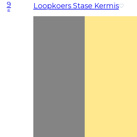
9
Loopkoers Stase Kermis
di