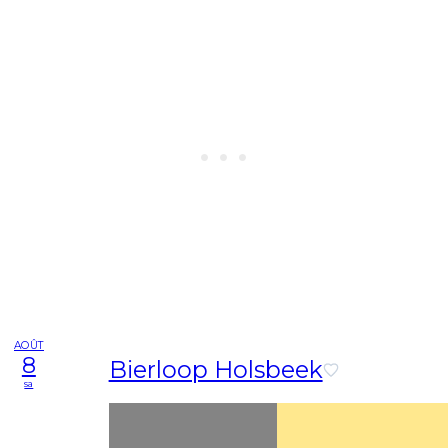
AOÛT
8
Bierloop Holsbeek
sa