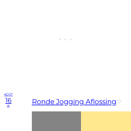
AOÛT
16
Ronde Jogging Aflossing
di