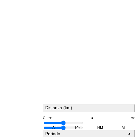
Distanza (km)
0 km
a
∞
All
10k
HM
M
Periodo
▲