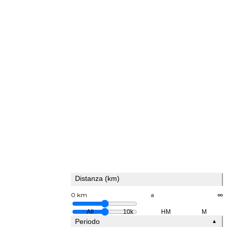
Distanza (km)
0 km
a
∞
All
10k
HM
M
Periodo
▲