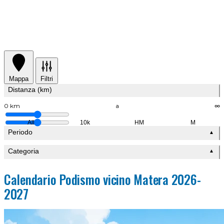
Mappa
Filtri
Distanza (km)
0 km
a
∞
All
10k
HM
M
Periodo
▲
Categoria
▲
Calendario Podismo vicino Matera 2026-
2027