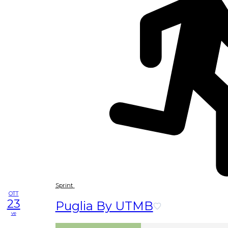
Sprint
OTT
23
Puglia By UTMB
ve