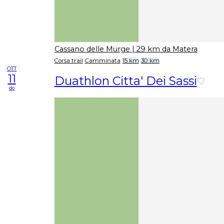
Cassano delle Murge
| 29 km da Matera
Corsa trail
Camminata
15 km
30 km
OTT
11
Duathlon Citta' Dei Sassi
do