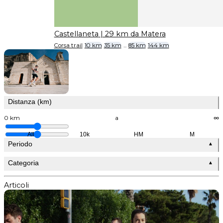
Castellaneta
| 29 km da Matera
Corsa trail
10 km
35 km
...
85 km
144 km
Distanza (km)
0 km
a
∞
All
10k
HM
M
Periodo
▲
Categoria
▲
Articoli