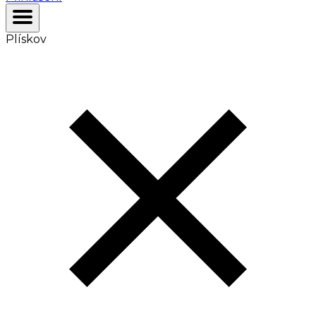
Plískov