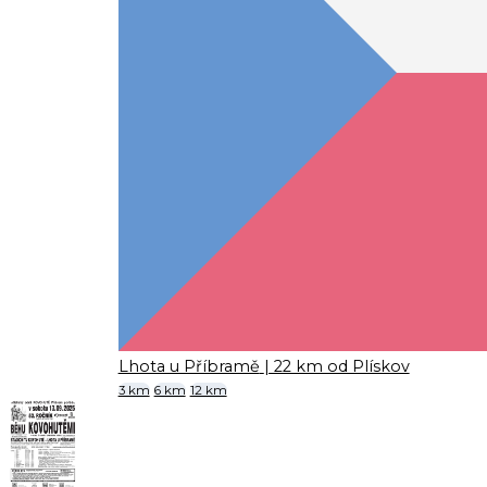
Lhota u Příbramě
| 22 km od Plískov
3 km
6 km
12 km