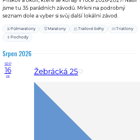
Plískov a okolí, které se konají v roce 2026-2027! Našli
jsme tu 35 parádních závodů. Mrkni na podrobný
seznam dole a vyber si svůj další lokální závod.
Půlmaratony
Maratony
Trailové běhy
Triatlony
Pochody
Srpen 2026
SRP
16
Žebrácká 25
ne