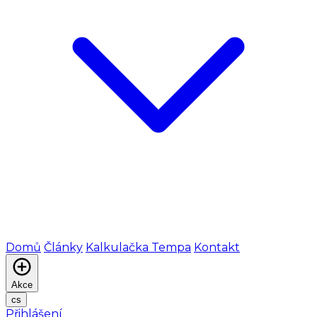
Domů
Články
Kalkulačka Tempa
Kontakt
Akce
cs
Přihlášení