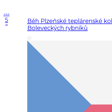
ZÁŘ
5
Běh Plzeňské teplárenské k
so
Boleveckých rybníků