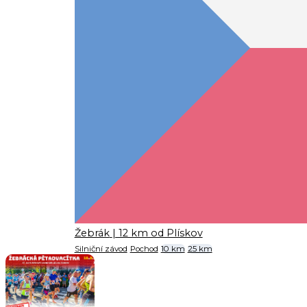
Žebrák
| 12 km od Plískov
Silniční závod
Pochod
10 km
25 km