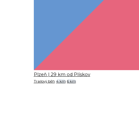
Plzeň
| 29 km od Plískov
Trailový běh
4 km
6 km