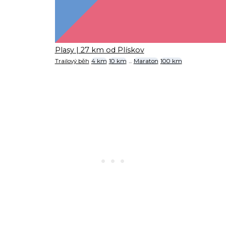
Plasy
| 27 km od Plískov
Trailový běh
4 km
10 km
...
Maraton
100 km