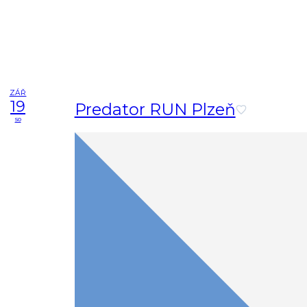
ZÁŘ
19
Predator RUN Plzeň
so