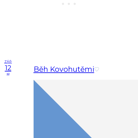
ZÁŘ
12
Běh Kovohutěmi
so