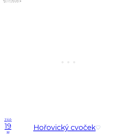
ZÁŘ
19
Hořovický cvoček
so