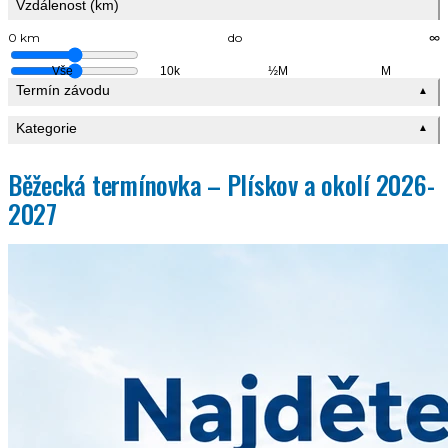
Vzdálenost (km)
0 km
do
∞
Vše
10k
½M
M
Termín závodu
▲
Kategorie
▲
Běžecká termínovka – Plískov a okolí 2026-
2027