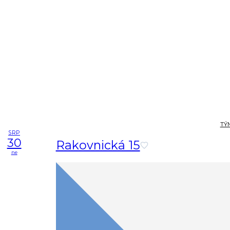
TÝ
SRP
30
Rakovnická 15
ne