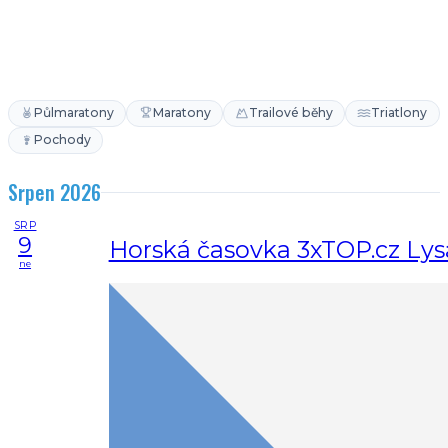
Půlmaratony
Maratony
Trailové běhy
Triatlony
Pochody
Srpen 2026
SRP
9
Horská časovka 3xTOP.cz Lys
ne