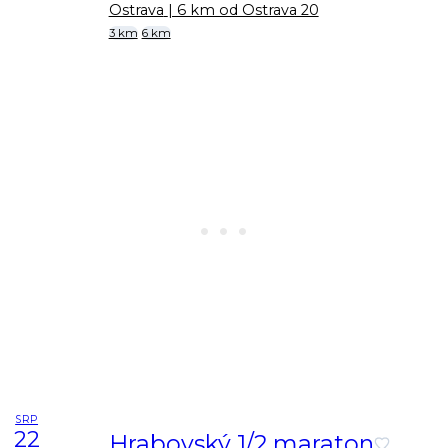
Ostrava
| 6 km od Ostrava 20
3 km
6 km
SRP
22
Hrabovský 1/2 maraton