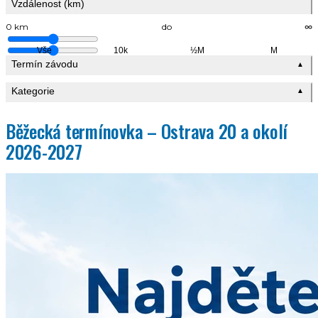
Vzdálenost (km)
0 km
do
∞
Vše
10k
½M
M
Termín závodu
▲
Kategorie
▲
Běžecká termínovka – Ostrava 20 a okolí
2026-2027