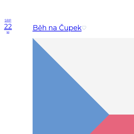
SRP
22
Běh na Čupek
so