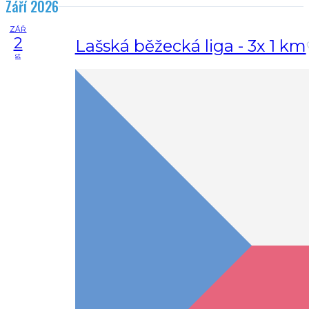
Září 2026
ZÁŘ
2
Lašská běžecká liga - 3x 1 km
st