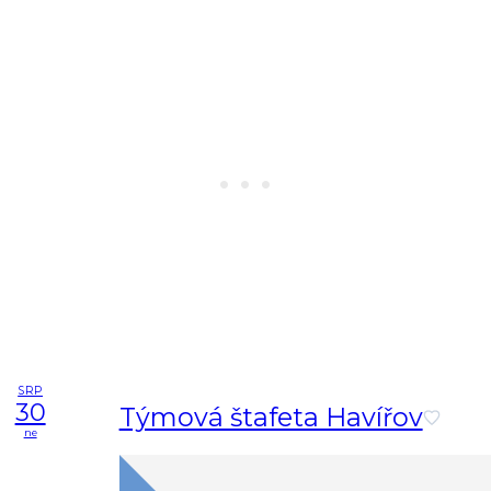
SRP
30
Týmová štafeta Havířov
ne