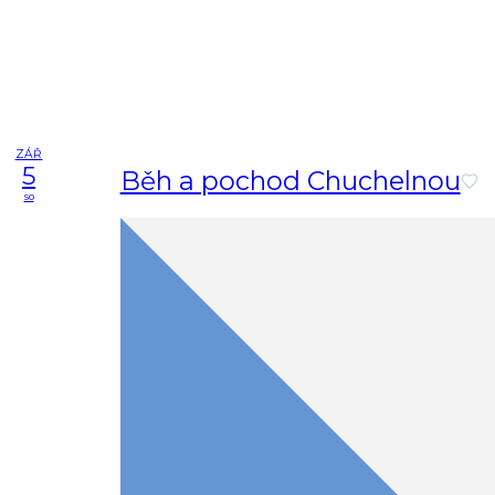
ZÁŘ
5
Běh a pochod Chuchelnou
so