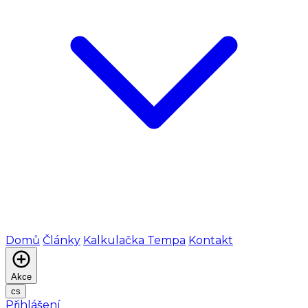
Domů
Články
Kalkulačka Tempa
Kontakt
Akce
cs
Přihlášení