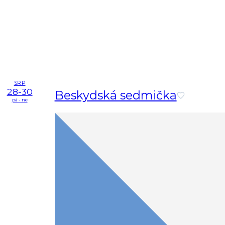
SRP
28-30
Beskydská sedmička
pá - ne