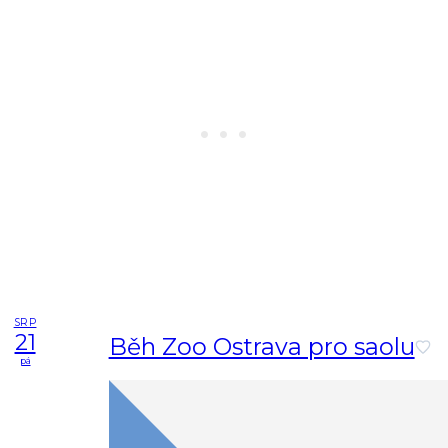
SRP
21
Běh Zoo Ostrava pro saolu
pá