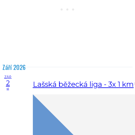
Září 2026
ZÁŘ
2
Lašská běžecká liga - 3x 1 km
st