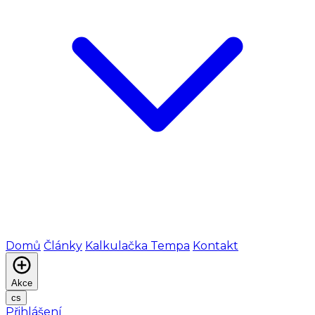
Domů
Články
Kalkulačka Tempa
Kontakt
Akce
cs
Přihlášení