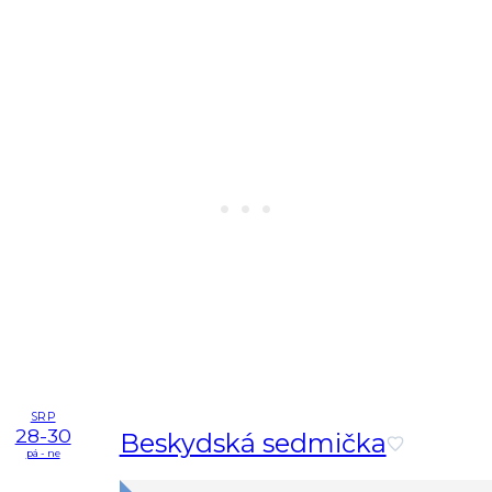
SRP
28-30
Beskydská sedmička
pá - ne