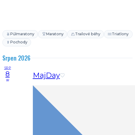
Půlmaratony
Maratony
Trailové běhy
Triatlony
Pochody
Srpen 2026
SRP
8
MajDay
so