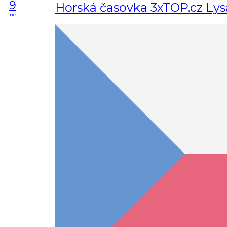
9
Horská časovka 3xTOP.cz Lys
ne