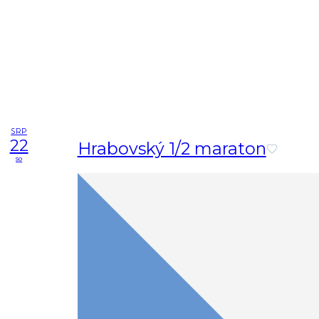
SRP
22
Hrabovský 1/2 maraton
so