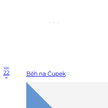
SRP
22
Běh na Čupek
so