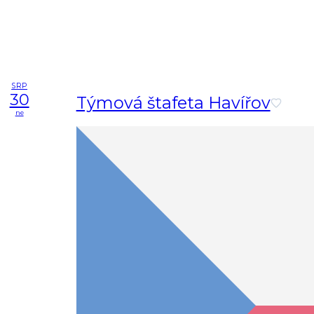
SRP
30
Týmová štafeta Havířov
ne