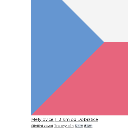
Metylovice
| 13 km od Dobratice
Silniční závod
Trailový běh
6 km
8 km