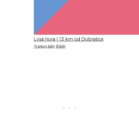
Lysá hora
| 13 km od Dobratice
Trailový běh
9 km