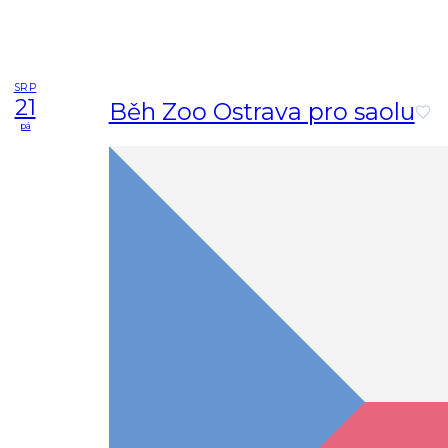
SRP
21
Běh Zoo Ostrava pro saolu
pá