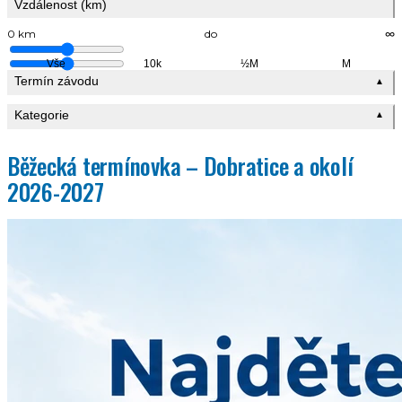
Vzdálenost (km)
0 km
do
∞
Vše
10k
½M
M
Termín závodu
▲
Kategorie
▲
Běžecká termínovka – Dobratice a okolí
2026-2027