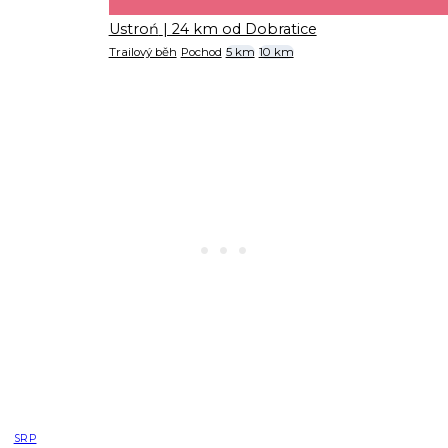
Ustroń
| 24 km od Dobratice
Trailový běh
Pochod
5 km
10 km
SRP