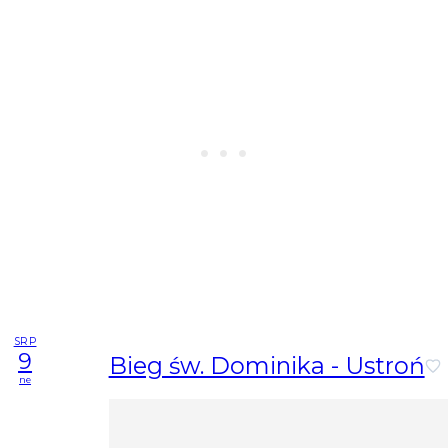
SRP
9
Bieg św. Dominika - Ustroń
ne