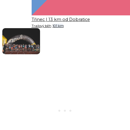
Třinec
| 13 km od Dobratice
Trailový běh
101 km