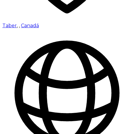
Taber
,
,
Canadá