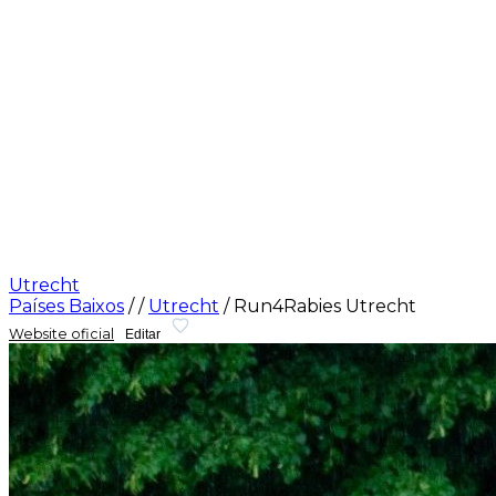
Utrecht
Países Baixos
/
/
Utrecht
/
Run4Rabies Utrecht
Website oficial
Editar