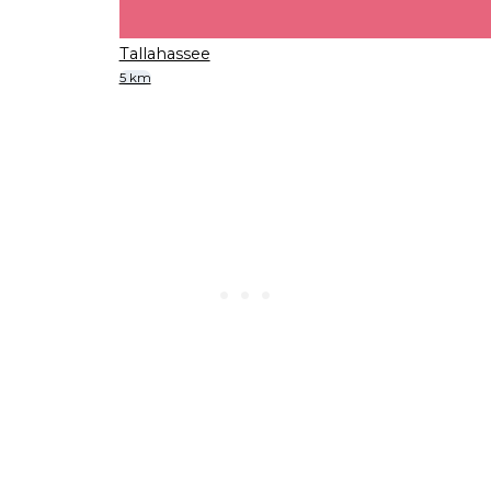
Tallahassee
5 km