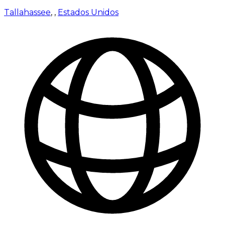
Tallahassee
,
,
Estados Unidos