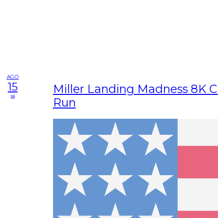
AGO
15
Miller Landing Madness 8K C
sá
Run