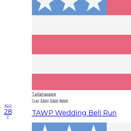
Tallahassee
Trail
3 km
5 km
8 km
AGO
28
TAWP Wedding Bell Run
6ª