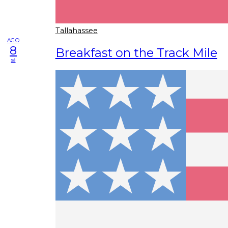
Tallahassee
AGO
8
Breakfast on the Track Mile
sá