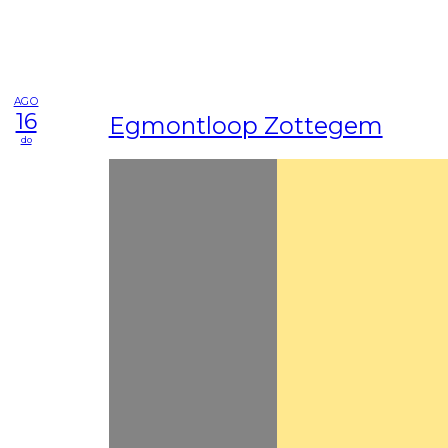
AGO
16
Egmontloop Zottegem
do