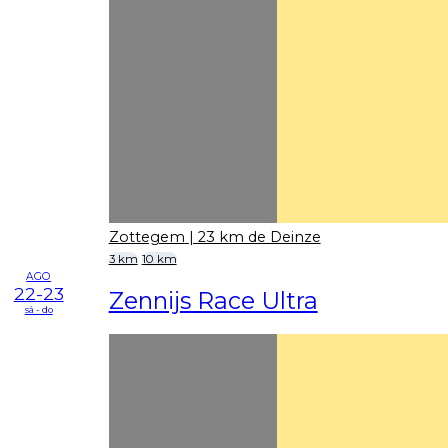
Zottegem
| 23 km de Deinze
3 km
10 km
AGO
22-23
Zennijs Race Ultra
sá - do