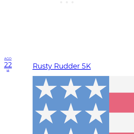
AGO
22
Rusty Rudder 5K
sá