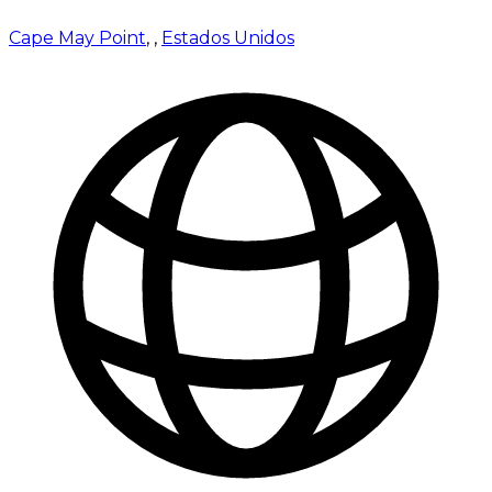
Cape May Point
,
,
Estados Unidos