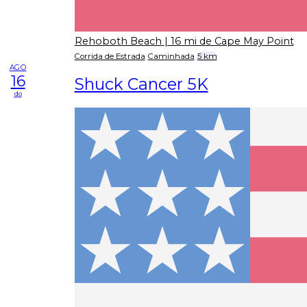
Rehoboth Beach
| 16 mi de Cape May Point
Corrida de Estrada
Caminhada
5 km
AGO
16
Shuck Cancer 5K
do