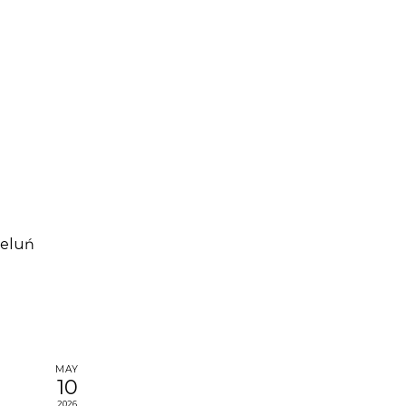
ieluń
MAY
10
2026