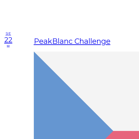
SIE
22
PeakBlanc Challenge
so