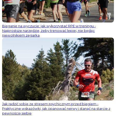
Bieganie na wyczucie: jak wykorzystać RPE w treningu -
Najprostsze narzędzie, żeby trenować lepiej, nie będąc
niewolnikiem zegarka
Jak radzić sobie ze stresem psychicznym przed biegiem -
Praktyczne wskazówki, jak opanować nerwy i stanąć na starcie z
pewnością siebie