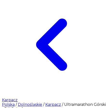
Karpacz
Polska
/
Dolnośląskie
/
Karpacz
/
Ultramarathon Górski