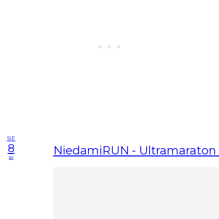
SIE
8
NiedamiRUN - Ultramaraton
so