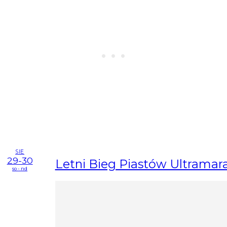
SIE
29-30
Letni Bieg Piastów Ultramar
so - nd