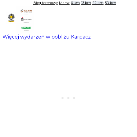
Bieg terenowy
Marsz
6 km
13 km
22 km
50 km
Więcej wydarzeń w pobliżu Karpacz