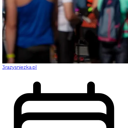
3razysniezka.pl