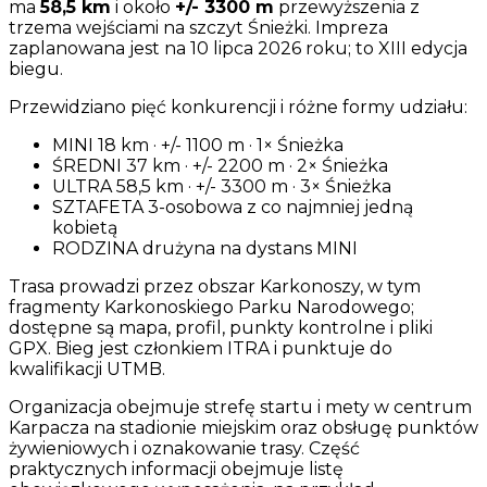
ma
58,5 km
i około
+/- 3300 m
przewyższenia z
trzema wejściami na szczyt Śnieżki. Impreza
zaplanowana jest na 10 lipca 2026 roku; to XIII edycja
biegu.
Przewidziano pięć konkurencji i różne formy udziału:
MINI 18 km · +/- 1100 m · 1× Śnieżka
ŚREDNI 37 km · +/- 2200 m · 2× Śnieżka
ULTRA 58,5 km · +/- 3300 m · 3× Śnieżka
SZTAFETA 3-osobowa z co najmniej jedną
kobietą
RODZINA drużyna na dystans MINI
Trasa prowadzi przez obszar Karkonoszy, w tym
fragmenty Karkonoskiego Parku Narodowego;
dostępne są mapa, profil, punkty kontrolne i pliki
GPX. Bieg jest członkiem ITRA i punktuje do
kwalifikacji UTMB.
Organizacja obejmuje strefę startu i mety w centrum
Karpacza na stadionie miejskim oraz obsługę punktów
żywieniowych i oznakowanie trasy. Część
praktycznych informacji obejmuje listę