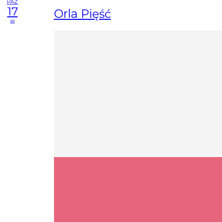
PAŹ
17
Orla Pięść
so