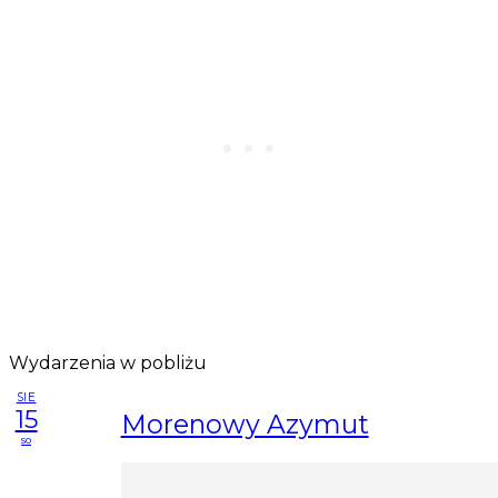
Wydarzenia w pobliżu
SIE
15
Morenowy Azymut
so