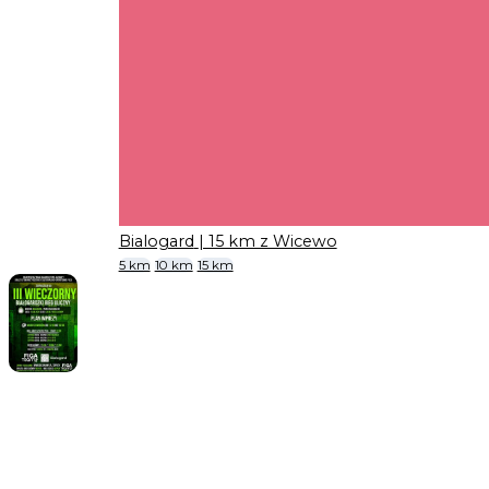
Bialogard
| 15 km z Wicewo
5 km
10 km
15 km