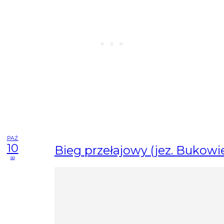
PAŹ
10
Bieg przełajowy (jez. Bukowi
so