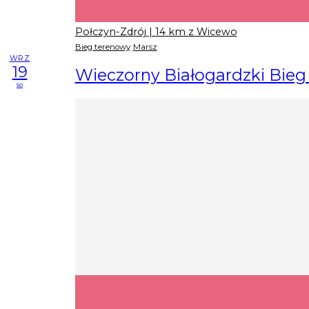
Połczyn-Zdrój
| 14 km z Wicewo
Bieg terenowy
Marsz
WRZ
19
Wieczorny Białogardzki Bieg
so