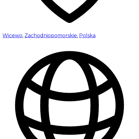
Wicewo
,
Zachodniopomorskie
,
Polska