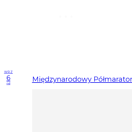
WRZ
6
Międzynarodowy Półmaraton
nd