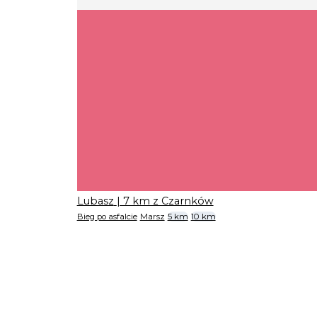
Lubasz
| 7 km z Czarnków
Bieg po asfalcie
Marsz
5 km
10 km