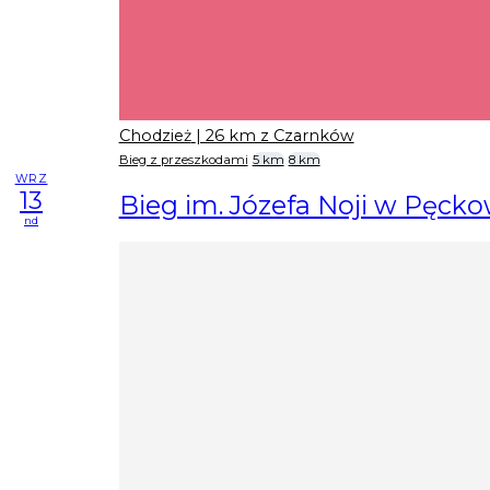
Chodzież
| 26 km z Czarnków
Bieg z przeszkodami
5 km
8 km
WRZ
13
Bieg im. Józefa Noji w Pęcko
nd