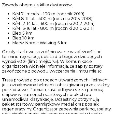
Zawody obejmują kilka dystansów:
K/M 7 i młodsi - 100 m (rocznik 2019)
K/M 8-11 lat - 400 m (roczniki 2015-2018)
K/M 12-14 lat - 600 m (roczniki 2012-2014)
K/M 15-16 lat - 800 m (roczniki 2010-2011)
Bieg 5 km
Bieg 10 km
Marsz Nordic Walking 5 km
Opłaty startowe są zróżnicowane w zależności od
terminu rejestracji; opłata dla biegów dziecięcych
wynosi 40 zł (limit miejsc 75). W komunikacie
organizatora widnieje informacja, że zapisy zostały
zakończone z powodu wyczerpania limitu miejsc.
Trasa prowadzi po drogach utwardzonych i leśnych,
jest oznakowana taśmami i obsługiwana przez służby
porządkowe. Pomiar czasu odbywa się za pomocą
chipów w numerach startowych; brak chipu
uniemożliwia klasyfikację. Uczestnicy otrzymują
pakiet startowy, pamiątkowy medal oraz posiłek
regeneracyjny. Organizator zapewnia parking, toalety
oraz ciepłe napoje; nie zapewnia depozytu i szatni.