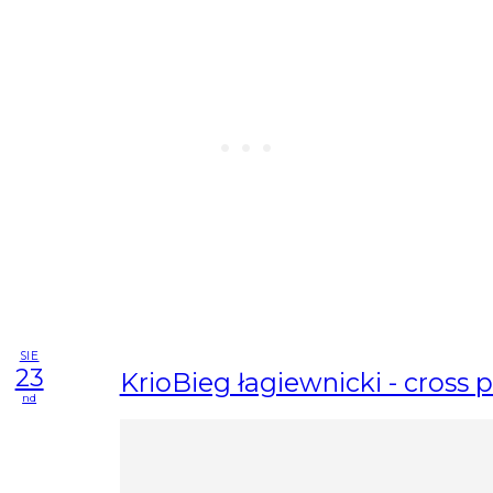
SIE
23
KrioBieg łagiewnicki - cross 
nd