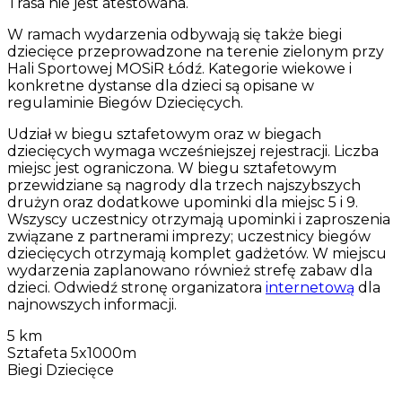
Trasa nie jest atestowana.
W ramach wydarzenia odbywają się także biegi
dziecięce przeprowadzone na terenie zielonym przy
Hali Sportowej MOSiR Łódź. Kategorie wiekowe i
konkretne dystanse dla dzieci są opisane w
regulaminie Biegów Dziecięcych.
Udział w biegu sztafetowym oraz w biegach
dziecięcych wymaga wcześniejszej rejestracji. Liczba
miejsc jest ograniczona. W biegu sztafetowym
przewidziane są nagrody dla trzech najszybszych
drużyn oraz dodatkowe upominki dla miejsc 5 i 9.
Wszyscy uczestnicy otrzymają upominki i zaproszenia
związane z partnerami imprezy; uczestnicy biegów
dziecięcych otrzymają komplet gadżetów. W miejscu
wydarzenia zaplanowano również strefę zabaw dla
dzieci. Odwiedź stronę organizatora
internetową
dla
najnowszych informacji.
5 km
Sztafeta 5x1000m
Biegi Dziecięce