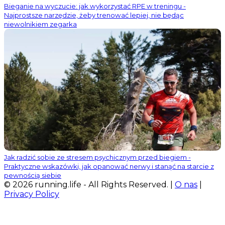
Bieganie na wyczucie: jak wykorzystać RPE w treningu -
Najprostsze narzędzie, żeby trenować lepiej, nie będąc
niewolnikiem zegarka
Jak radzić sobie ze stresem psychicznym przed biegiem -
Praktyczne wskazówki, jak opanować nerwy i stanąć na starcie z
pewnością siebie
© 2026 running.life - All Rights Reserved. |
O nas
|
Privacy Policy