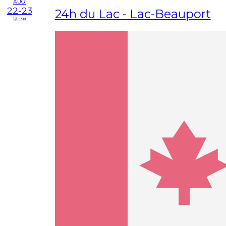
AUG
22-23
24h du Lac - Lac-Beauport
lø - sø