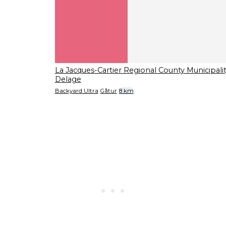
La Jacques-Cartier Regional County Municipali
Delage
Backyard Ultra
Gåtur
8 km