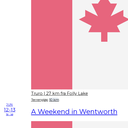
Truro
| 27 km fra Folly Lake
Terrengløp
10 km
JUN
12-13
A Weekend in Wentworth
lø - sø