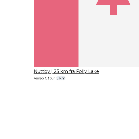
Nuttby
| 25 km fra Folly Lake
Veiløp
Gåtur
5 km