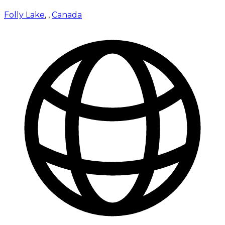
Folly Lake
,
,
Canada