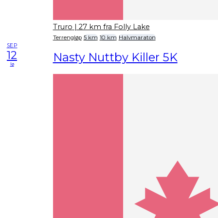
Truro
| 27 km fra Folly Lake
Terrengløp
5 km
10 km
Halvmaraton
SEP
12
Nasty Nuttby Killer 5K
lø