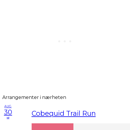
Arrangementer i nærheten
AUG
30
Cobequid Trail Run
sø