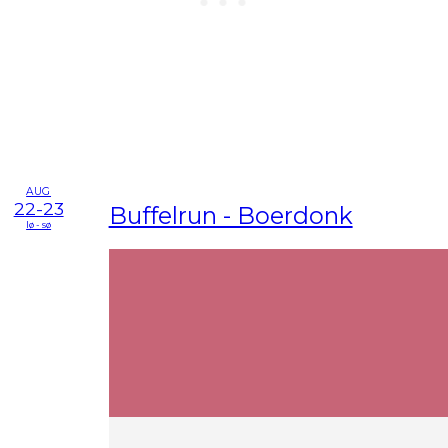
AUG
22-23
Buffelrun - Boerdonk
lø - sø