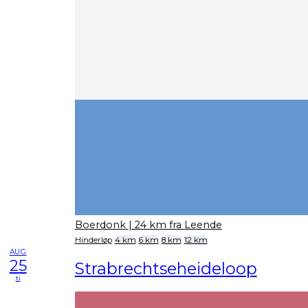
Boerdonk
| 24 km fra Leende
Hinderløp
4 km
6 km
8 km
12 km
AUG
25
Strabrechtseheideloop
ti