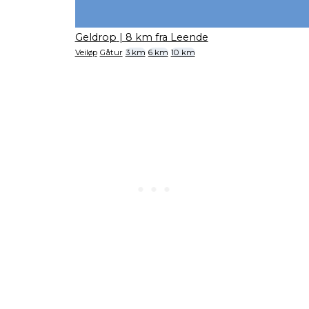
Geldrop
| 8 km fra Leende
Veiløp
Gåtur
3 km
6 km
10 km