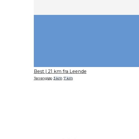
Best
| 21 km fra Leende
Terrengløp
3 km
7 km