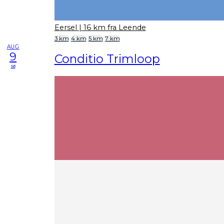
Eersel
| 16 km fra Leende
3 km
4 km
5 km
7 km
AUG
9
Conditio Trimloop
sø