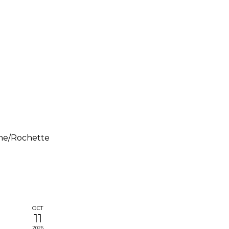
xhe/Rochette
OCT
11
2026