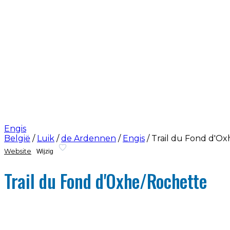
Engis
België
/
Luik
/
de Ardennen
/
Engis
/
Trail du Fond d'O
Website
Wijzig
Trail du Fond d'Oxhe/Rochette