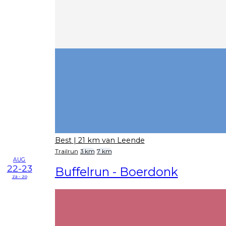
Best
| 21 km van Leende
Trailrun
3 km
7 km
AUG
22-23
Buffelrun - Boerdonk
za - zo