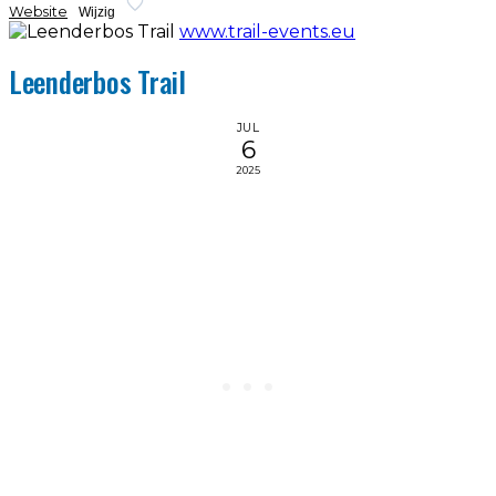
Website
Wijzig
www.trail-events.eu
Leenderbos Trail
JUL
6
2025