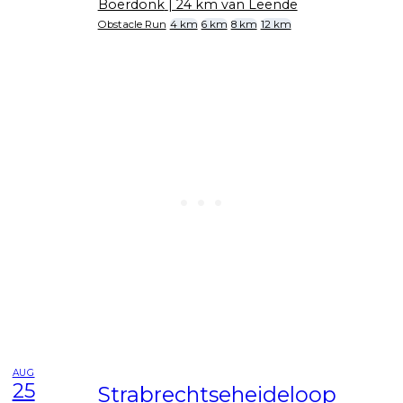
Boerdonk
| 24 km van Leende
Obstacle Run
4 km
6 km
8 km
12 km
AUG
25
Strabrechtseheideloop