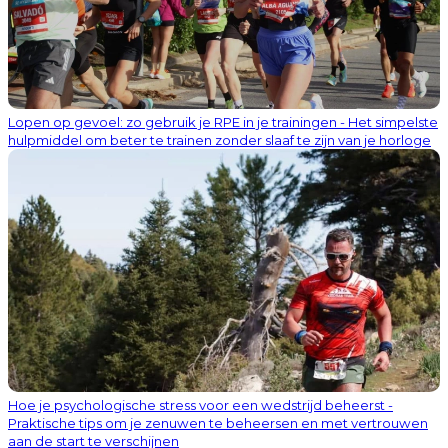
Lopen op gevoel: zo gebruik je RPE in je trainingen - Het simpelste
hulpmiddel om beter te trainen zonder slaaf te zijn van je horloge
Hoe je psychologische stress voor een wedstrijd beheerst -
Praktische tips om je zenuwen te beheersen en met vertrouwen
aan de start te verschijnen