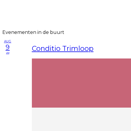
Evenementen in de buurt
AUG
9
Conditio Trimloop
zo