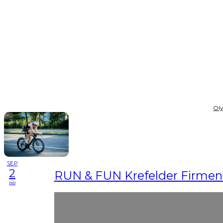
Ol
SEP
2
RUN & FUN Krefelder Firmen
wo