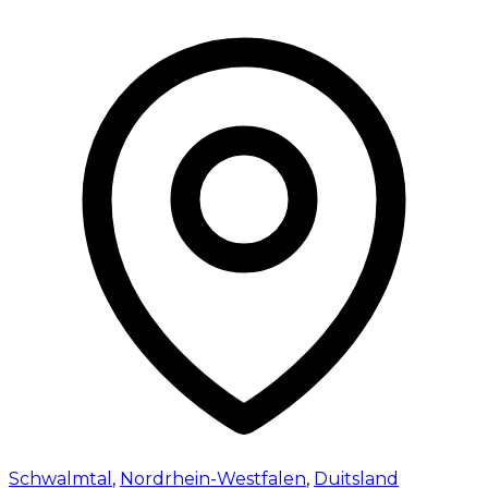
Schwalmtal
,
Nordrhein-Westfalen
,
Duitsland