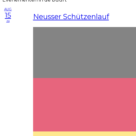
AUG
15
Neusser Schützenlauf
za