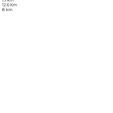
13 km
12.6 Km
8 km