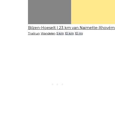
Bilzen-Hoeselt
| 23 km van Naimette-Xhovém
Trailrun
Wandelen
5 km
10 km
10 mi