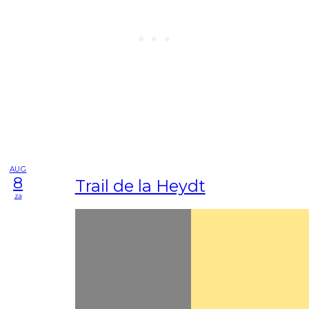
AUG
8
Trail de la Heydt
za