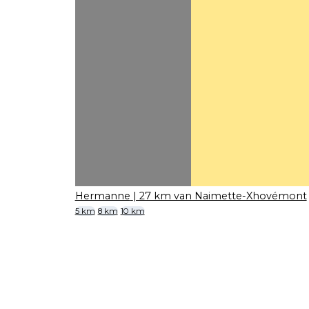
Hermanne
| 27 km van Naimette-Xhovémont
5 km
8 km
10 km