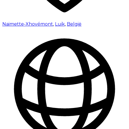
Naimette-Xhovémont
,
Luik
,
België