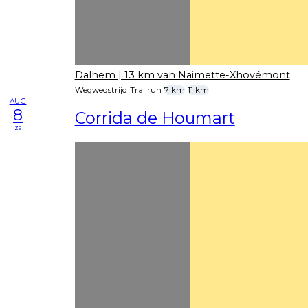
Dalhem
| 13 km van Naimette-Xhovémont
Wegwedstrijd
Trailrun
7 km
11 km
AUG
8
Corrida de Houmart
za