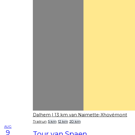
Dalhem
| 13 km van Naimette-Xhovémont
Trailrun
5 km
12 km
20 km
AUG
9
Tour van Spaen