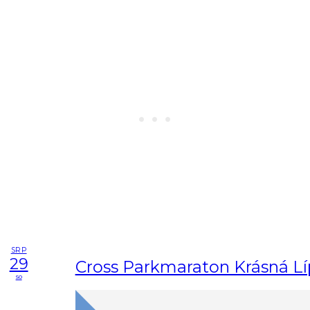
SRP
29
Cross Parkmaraton Krásná L
so