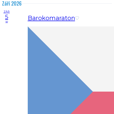
Září 2026
ZÁŘ
5
Barokomaraton
so