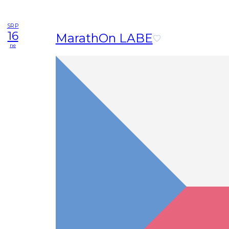
SRP
16
MarathOn LABE
ne