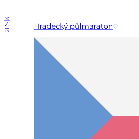
ŘÍJ
4
Hradecký půlmaraton
ne