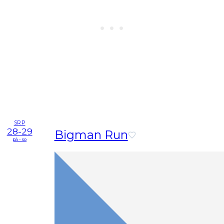
SRP
28-29
Bigman Run
pá - so