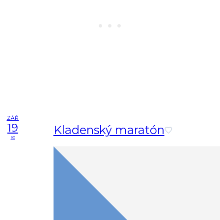
ZÁŘ
19
Kladenský maratón
so