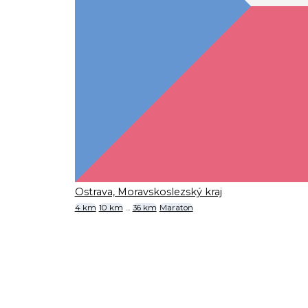
Ostrava, Moravskoslezský kraj
4 km
10 km
...
36 km
Maraton