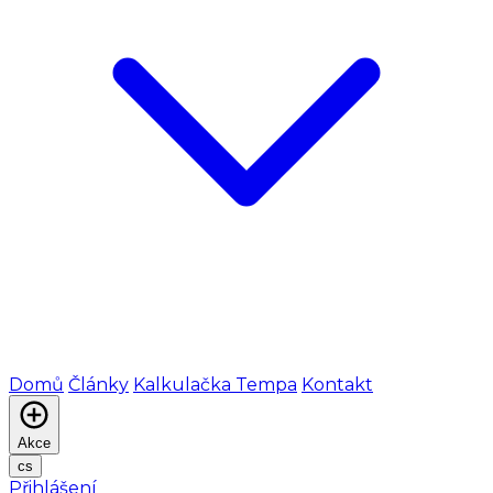
Domů
Články
Kalkulačka Tempa
Kontakt
Akce
cs
Přihlášení