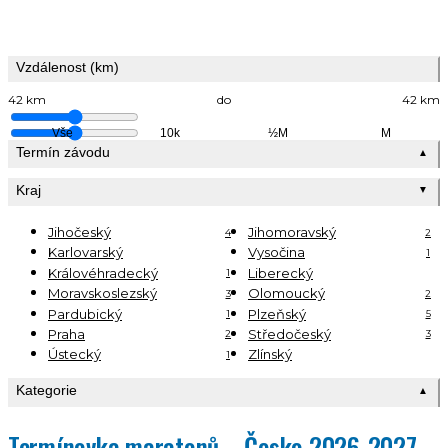
Vzdálenost (km)
42 km
do
42 km
Vše
10k
½M
M
Termín závodu
▲
Kraj
▼
Jihočeský
Jihomoravský
4
2
Karlovarský
Vysočina
1
Královéhradecký
Liberecký
1
Moravskoslezský
Olomoucký
3
2
Pardubický
Plzeňský
1
5
Praha
Středočeský
2
3
Ústecký
Zlínský
1
Kategorie
▲
Termínovka maratonů – Česko 2026-2027