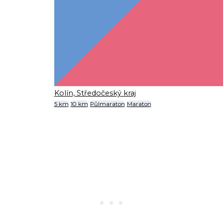
Kolín, Středočeský kraj
5 km
10 km
Půlmaraton
Maraton