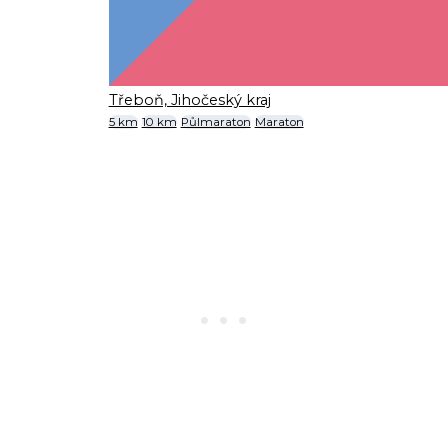
Třeboň, Jihočeský kraj
5 km
10 km
Půlmaraton
Maraton