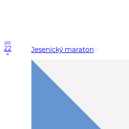
SRP
22
Jesenický maraton
so