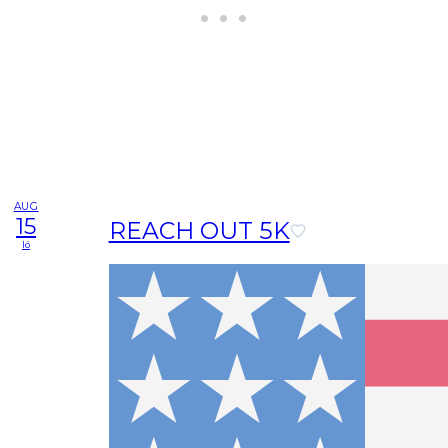
AUG
15
REACH OUT 5K
lö