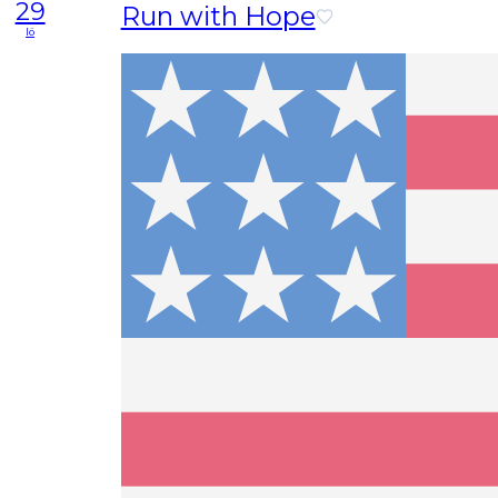
29
Run with Hope
lö