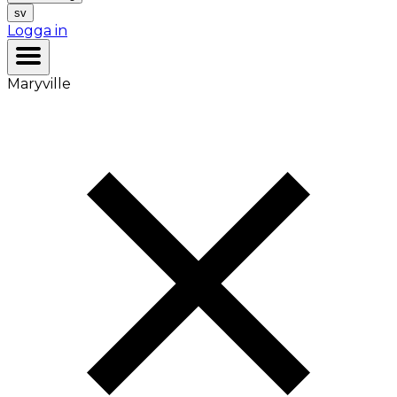
sv
Logga in
Maryville