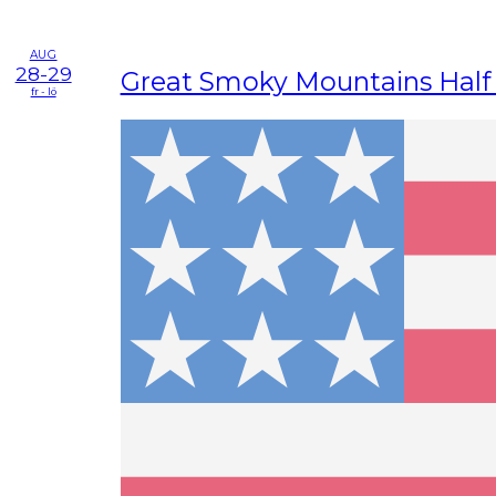
AUG
28-29
Great Smoky Mountains Half
fr - lö