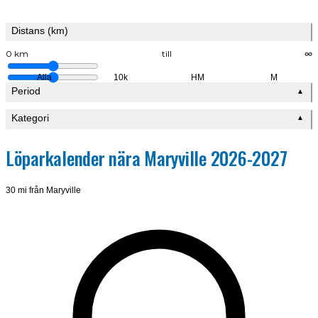
Distans (km)
0 km
till
∞
Alla
10k
HM
M
Period
▲
Kategori
▲
Löparkalender nära Maryville 2026-2027
30 mi från Maryville