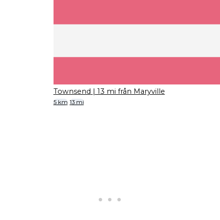
Townsend
| 13 mi från Maryville
5 km
13 mi