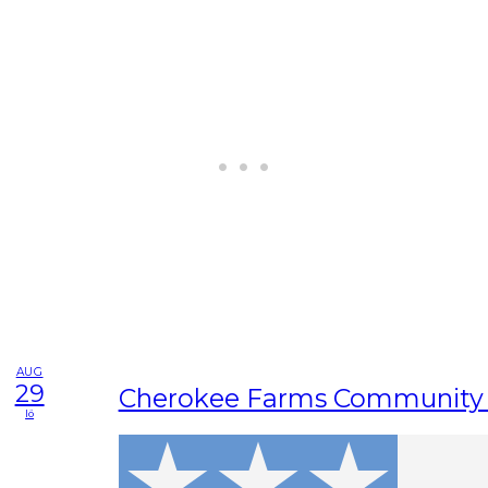
AUG
29
Cherokee Farms Community 
lö