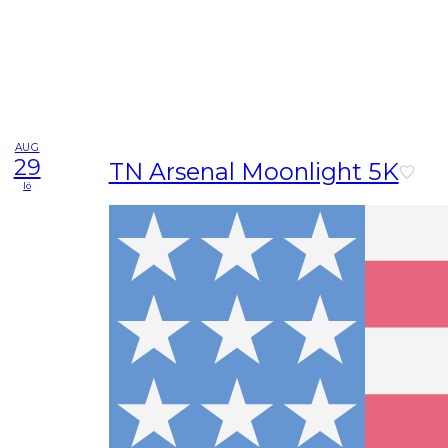
AUG
29
TN Arsenal Moonlight 5K
lö