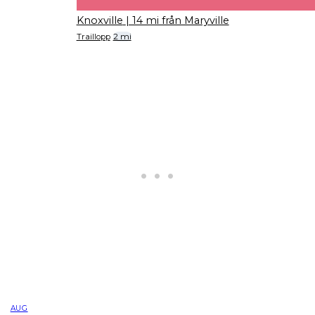
Knoxville
| 14 mi från Maryville
Traillopp
2 mi
AUG