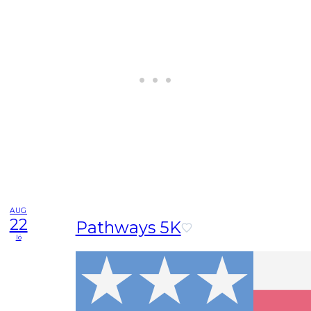
AUG
22
Pathways 5K
lö