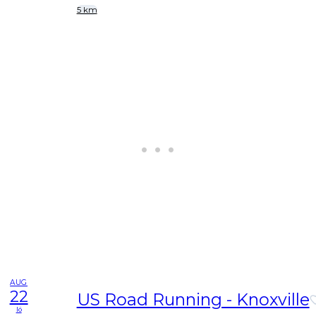
5 km
AUG
22
US Road Running - Knoxville
lö