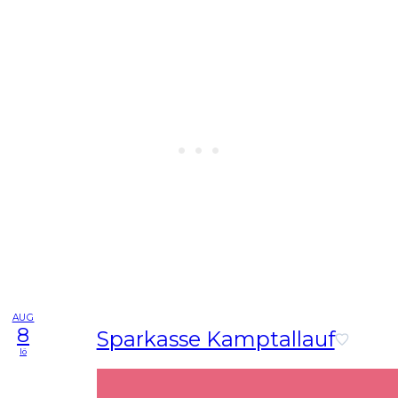
AUG
8
Sparkasse Kamptallauf
lö