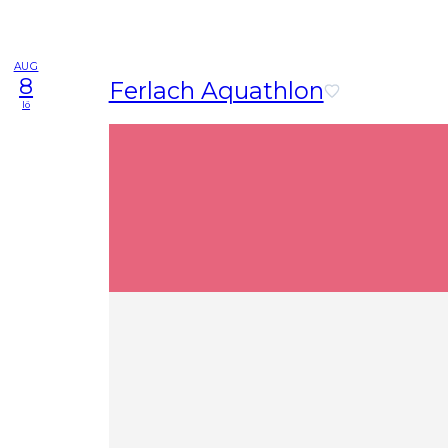
AUG
8
Ferlach Aquathlon
lö