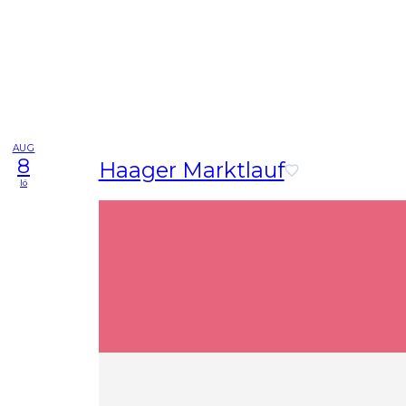
AUG
8
Haager Marktlauf
lö