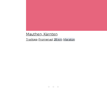
Mauthen, Kärnten
Traillopp
Promenad
28 km
Maraton