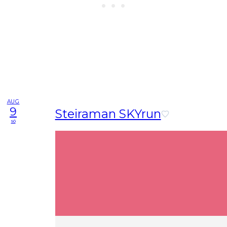
AUG
9
Steiraman SKYrun
sö