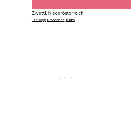
Zwettl, Niederösterreich
Traillopp
Promenad
11 km