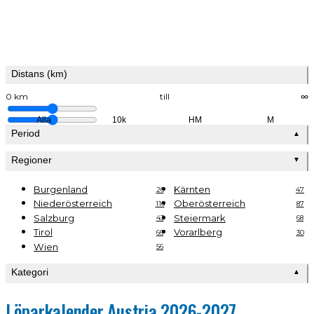
Distans (km)
0 km
till
∞
Alla
10k
HM
M
Period
▲
Regioner
▼
Burgenland
Kärnten
26
47
Niederösterreich
Oberösterreich
116
87
Salzburg
Steiermark
43
68
Tirol
Vorarlberg
66
30
Wien
56
Kategori
▲
Löparkalender Austria 2026-2027