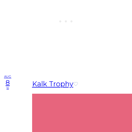
AUG
8
Kalk Trophy
lö