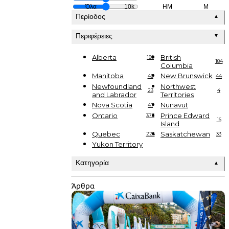
Όλα
10k
HM
M
Περίοδος
▲
Περιφέρειες
▼
Alberta
British
186
184
Columbia
Manitoba
New Brunswick
48
44
Newfoundland
Northwest
23
4
and Labrador
Territories
Nova Scotia
Nunavut
41
Ontario
Prince Edward
373
16
Island
Quebec
Saskatchewan
225
33
Yukon Territory
Κατηγορία
▲
Άρθρα