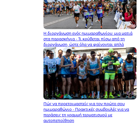
Η διοργάνωση ενός ημιμαραθωνίου: μια ματιά
στα παρασκήνια - Τι κρύβεται πίσω από τη
διοργάνωση, ώστε όλα να φαίνονται απλά
Πώς να προετοιμαστείς για τον πρώτο σου
ημιμαραθώνιο - Πρακτικές συμβουλές για να
περάσεις τη γραμμή τερματισμού με
αυτοπεποίθηση