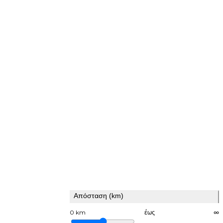
Απόσταση (km)
0 km
έως
∞