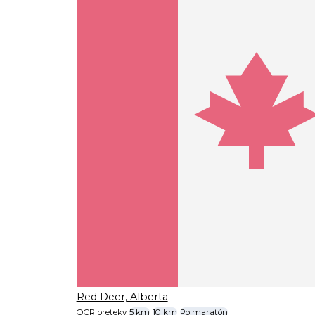
Red Deer, Alberta
OCR preteky
5 km
10 km
Polmaratón