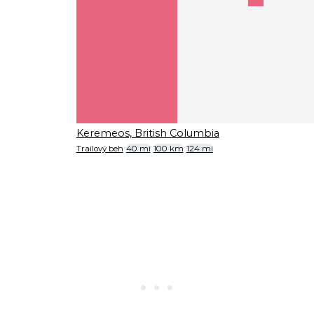
Keremeos, British Columbia
Trailový beh
40 mi
100 km
124 mi