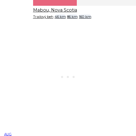
Mabou, Nova Scotia
Trailový beh
46 km
86 km
160 km
AUG