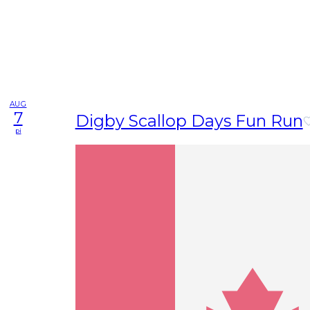
AUG
7
Digby Scallop Days Fun Run
pi