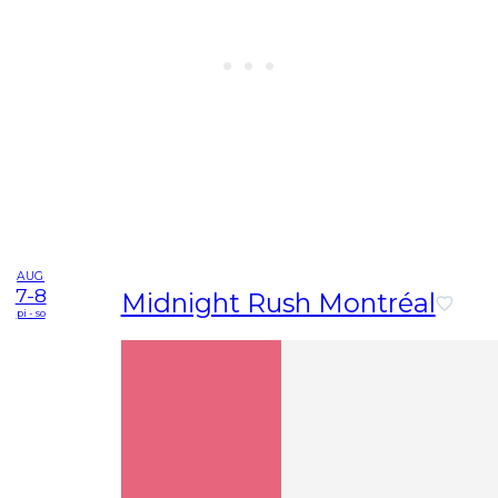
AUG
7-8
Midnight Rush Montréal
pi - so