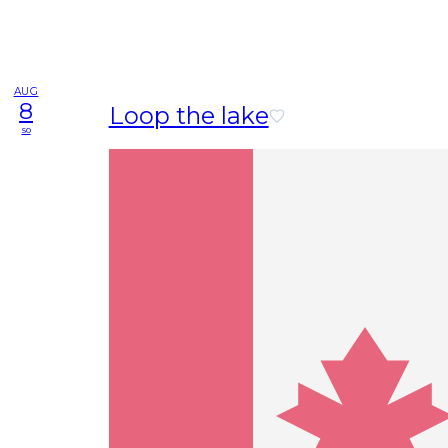
AUG
8
Loop the lake
so