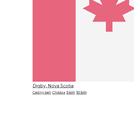
Digby, Nova Scotia
Cestný beh
Chôdza
5 km
10 km