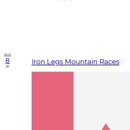
AUG
8
Iron Legs Mountain Races
so