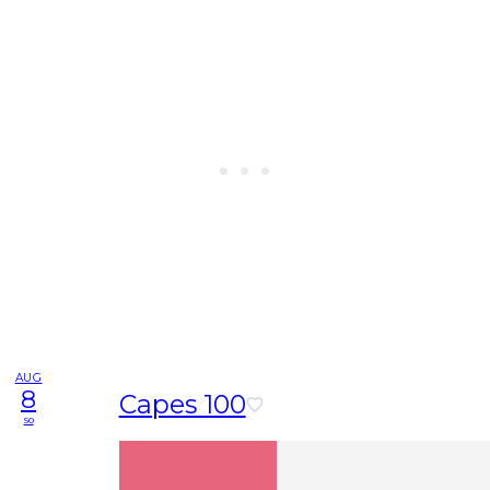
AUG
8
Capes 100
so