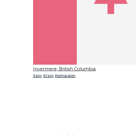
Invermere, British Columbia
5 km
10 km
Polmaratón