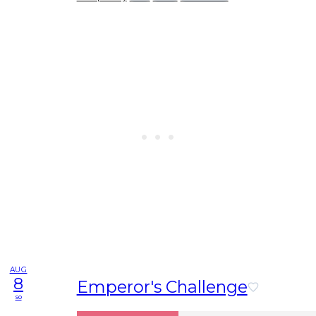
AUG
8
Emperor's Challenge
so