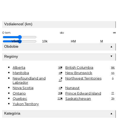
Vzdialenosť (km)
0 km
do
∞
Všetky
10k
HM
M
Obdobie
▲
Regióny
▼
Alberta
British Columbia
187
186
Manitoba
New Brunswick
46
44
Newfoundland and
Northwest Territories
4
23
Labrador
Nova Scotia
Nunavut
41
Ontario
Prince Edward Island
369
17
Quebec
Saskatchewan
224
34
Yukon Territory
Kategória
▲