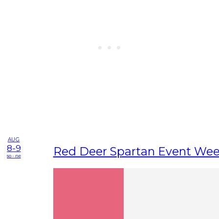
AUG
8-9
Red Deer Spartan Event We
so - ne