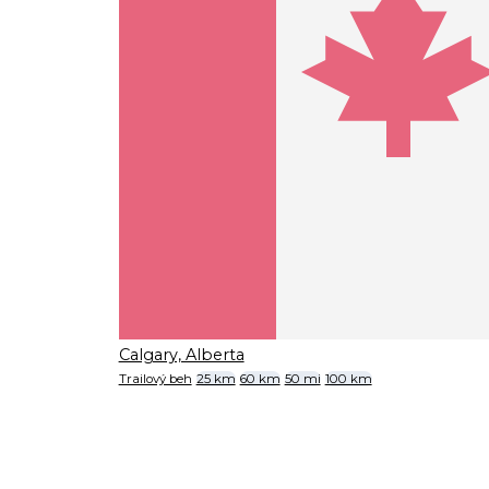
Calgary, Alberta
Trailový beh
25 km
60 km
50 mi
100 km