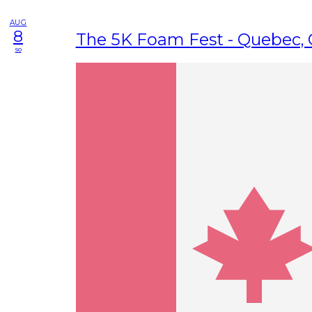
AUG
8
The 5K Foam Fest - Quebec,
so