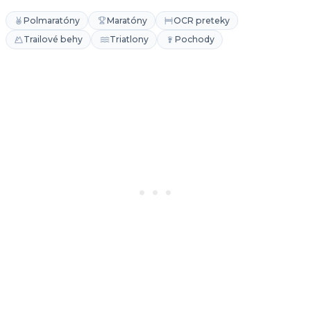
Polmaratóny
Maratóny
OCR preteky
Trailové behy
Triatlony
Pochody