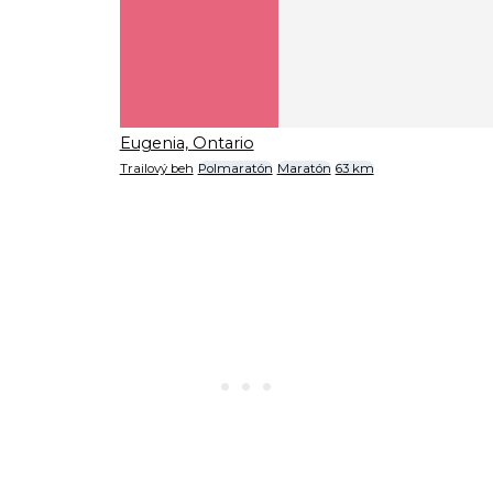
Eugenia, Ontario
Trailový beh
Polmaratón
Maratón
63 km