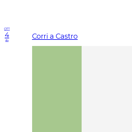
OTT
4
Corri a Castro
do