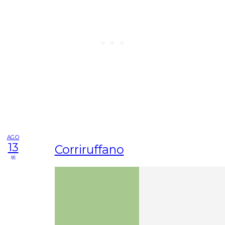
AGO
13
Corriruffano
gi