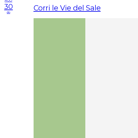
AGO
30
Corri le Vie del Sale
do