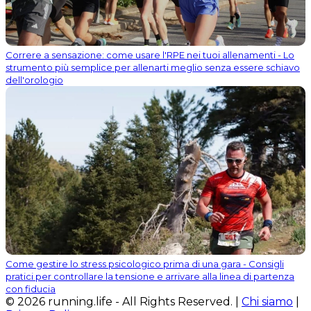
Correre a sensazione: come usare l'RPE nei tuoi allenamenti - Lo
strumento più semplice per allenarti meglio senza essere schiavo
dell'orologio
Come gestire lo stress psicologico prima di una gara - Consigli
pratici per controllare la tensione e arrivare alla linea di partenza
con fiducia
© 2026 running.life - All Rights Reserved. |
Chi siamo
|