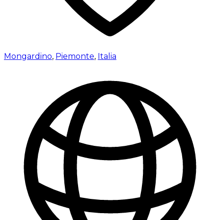
Mongardino
,
Piemonte
,
Italia