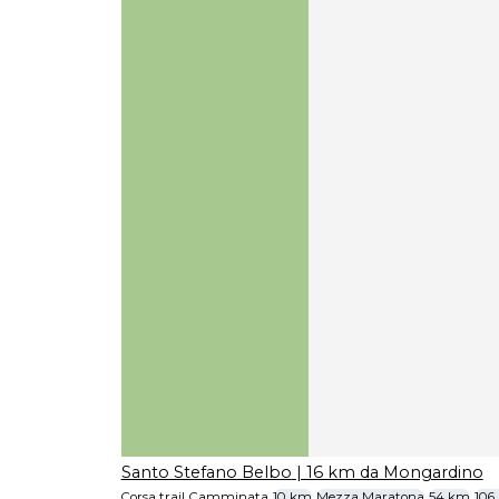
Santo Stefano Belbo
| 16 km da Mongardino
Corsa trail
Camminata
10 km
Mezza Maratona
54 km
106