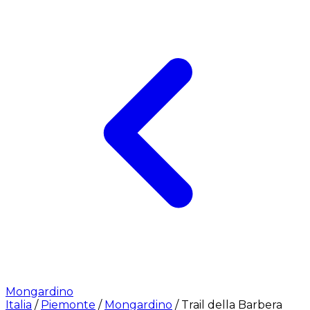
Mongardino
Italia
/
Piemonte
/
Mongardino
/
Trail della Barbera