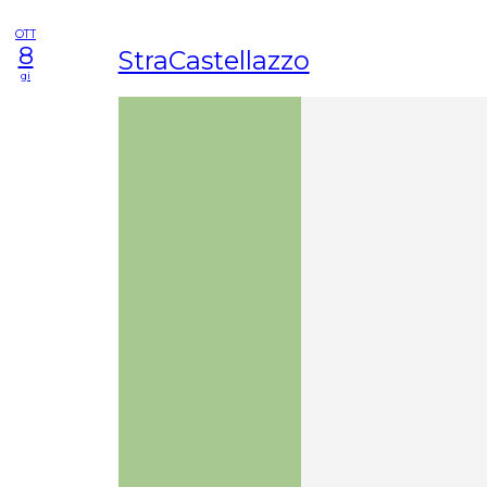
OTT
8
StraCastellazzo
gi