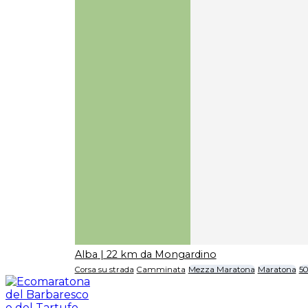
Alba
| 22 km da Mongardino
Corsa su strada
Camminata
Mezza Maratona
Maratona
5