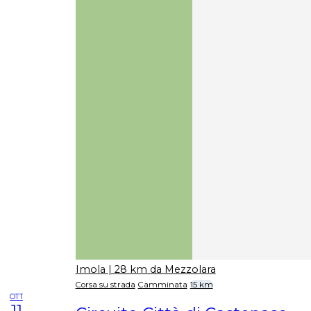
Imola
| 28 km da Mezzolara
Corsa su strada
Camminata
15 km
OTT
11