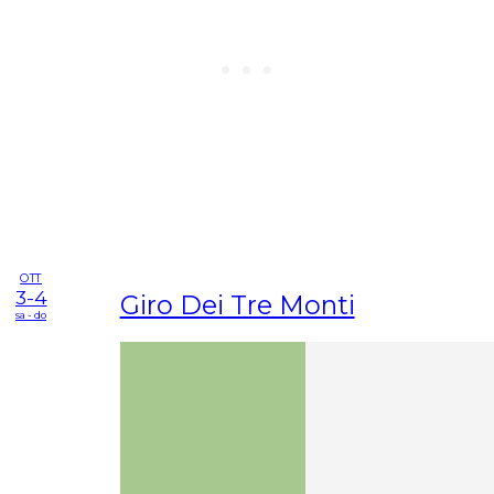
OTT
3-4
Giro Dei Tre Monti
sa - do