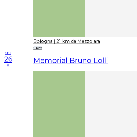
Bologna
| 21 km da Mezzolara
5 km
SET
26
Memorial Bruno Lolli
sa