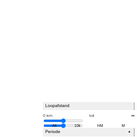
Loopafstand
0 km
tot
∞
All
10k
HM
M
Periode
▲