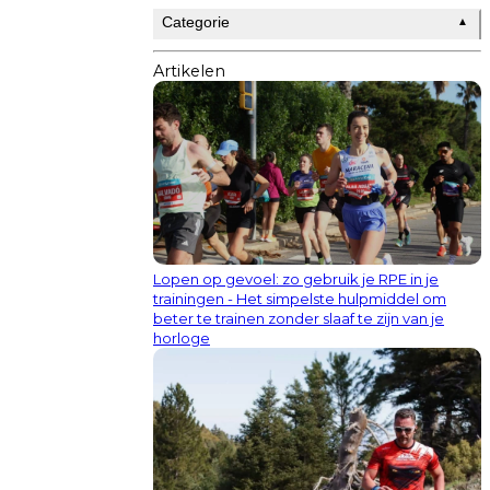
Categorie
▲
Artikelen
Lopen op gevoel: zo gebruik je RPE in je
trainingen - Het simpelste hulpmiddel om
beter te trainen zonder slaaf te zijn van je
horloge