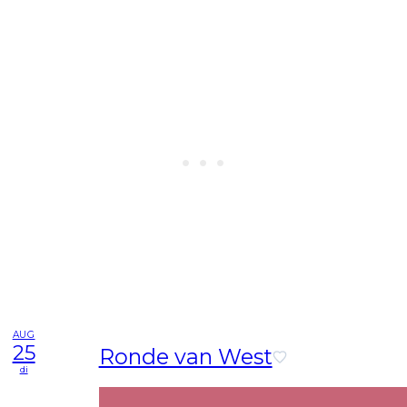
AUG
25
Ronde van West
di