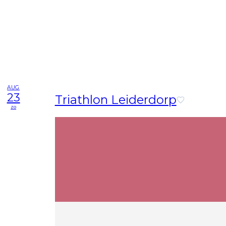
AUG
23
Triathlon Leiderdorp
zo