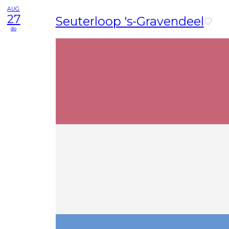
AUG
27
Seuterloop 's-Gravendeel
do