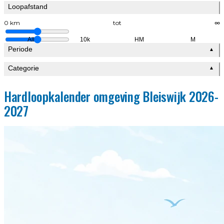
Loopafstand
0 km
tot
∞
All
10k
HM
M
Periode
▲
Categorie
▲
Hardloopkalender omgeving Bleiswijk 2026-
2027