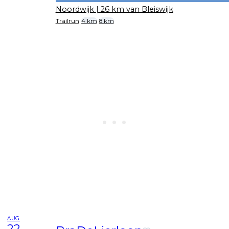
Noordwijk
| 26 km van Bleiswijk
Trailrun
4 km
8 km
AUG
22