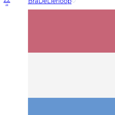
BraDeLierloop
za