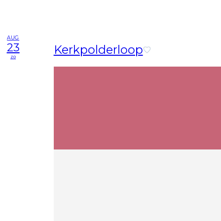
AUG
23
Kerkpolderloop
zo