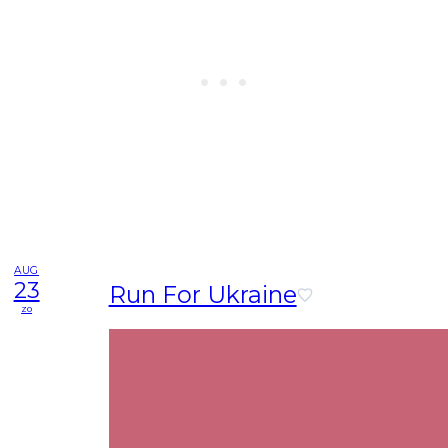
AUG
23
Run For Ukraine
zo