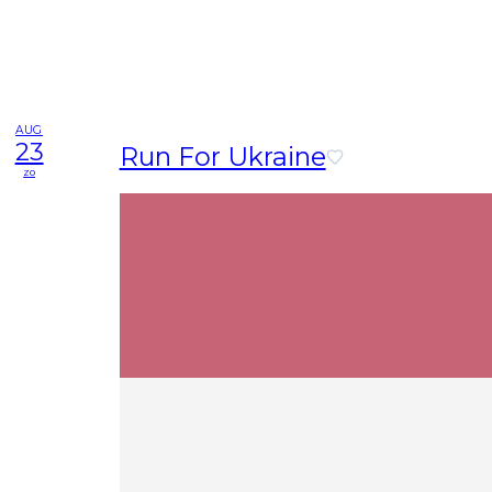
AUG
23
Run For Ukraine
zo