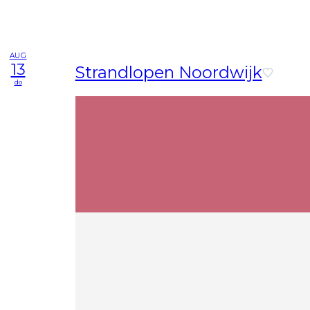
AUG
13
Strandlopen Noordwijk
do