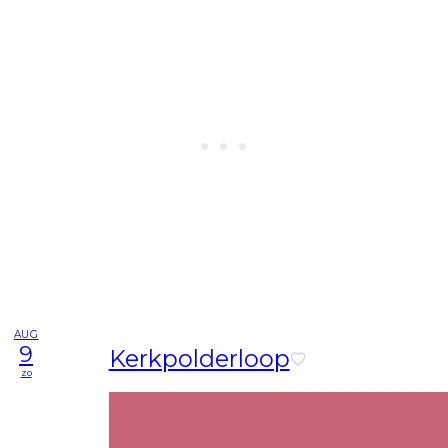
AUG
9
Kerkpolderloop
zo