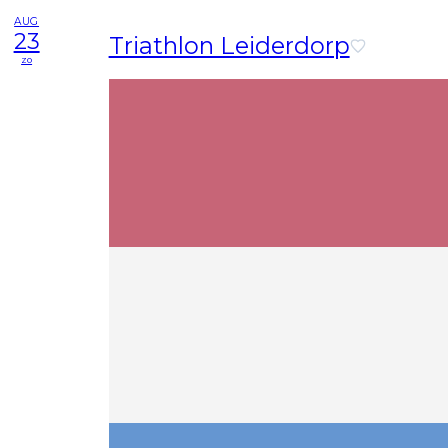
AUG
23
Triathlon Leiderdorp
zo