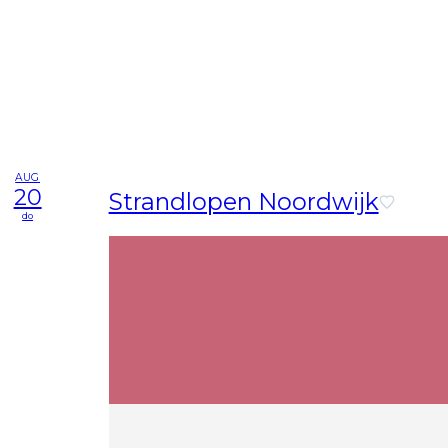
AUG
20
Strandlopen Noordwijk
do