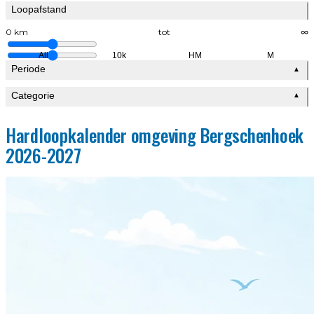
Loopafstand
0 km
tot
∞
All
10k
HM
M
Periode
▲
Categorie
▲
Hardloopkalender omgeving Bergschenhoek
2026-2027