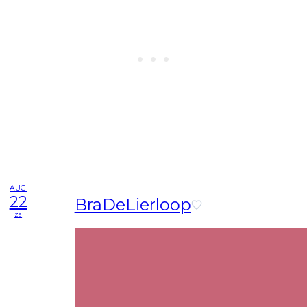
AUG
22
BraDeLierloop
za