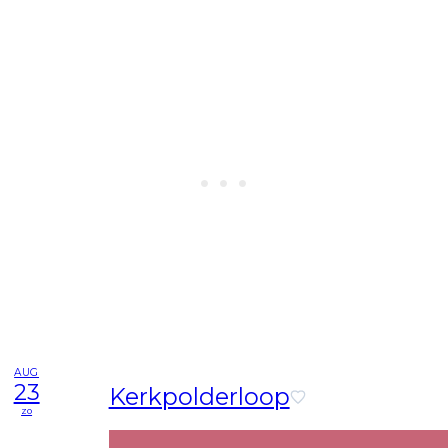
AUG
23
Kerkpolderloop
zo